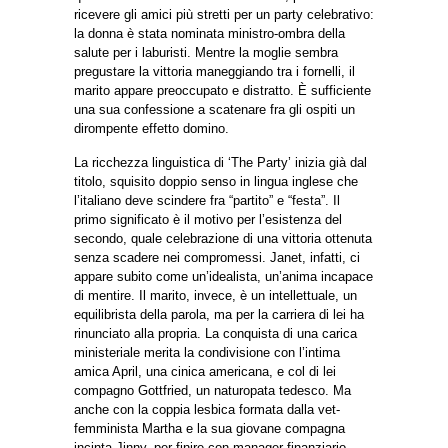
ricevere gli amici più stretti per un party celebrativo:
la donna è stata nominata ministro-ombra della
salute per i laburisti. Mentre la moglie sembra
pregustare la vittoria maneggiando tra i fornelli, il
marito appare preoccupato e distratto. È sufficiente
una sua confessione a scatenare fra gli ospiti un
dirompente effetto domino.
La ricchezza linguistica di ‘The Party’ inizia già dal
titolo, squisito doppio senso in lingua inglese che
l’italiano deve scindere fra “partito” e “festa”. Il
primo significato è il motivo per l’esistenza del
secondo, quale celebrazione di una vittoria ottenuta
senza scadere nei compromessi. Janet, infatti, ci
appare subito come un’idealista, un’anima incapace
di mentire. Il marito, invece, è un intellettuale, un
equilibrista della parola, ma per la carriera di lei ha
rinunciato alla propria. La conquista di una carica
ministeriale merita la condivisione con l’intima
amica April, una cinica americana, e col di lei
compagno Gottfried, un naturopata tedesco. Ma
anche con la coppia lesbica formata dalla vet-
femminista Martha e la sua giovane compagna
incinta Jinny, per finire con manager finanziario