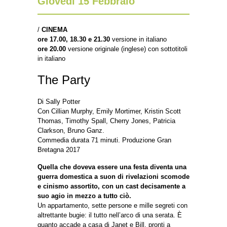
Giovedì 15 Febbraio
/
CINEMA
ore 17.00, 18.30 e 21.30
versione in italiano
ore 20.00
versione originale (ing
lese) con sottotitoli
in italiano
The Party
Di Sally Potter
Con Cillian Murphy, Emily Mortimer, Kristin Scott
Thomas, Timothy Spall, Cherry Jones, Patricia
Clarkson, Bruno Ganz.
Commedia durata 71 minuti. Produzione Gran
Bretagna 2017
Quella che doveva essere una festa diventa una
guerra domestica a suon di rivelazioni scomode
e cinismo assortito, con un cast decisamente a
suo agio in mezzo a tutto ciò.
Un appartamento, sette persone e mille segreti con
altrettante bugie: il tutto nell’arco di una serata. È
quanto accade a casa di Janet e Bill, pronti a