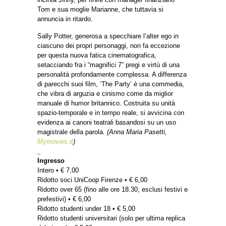
Tom e sua moglie Marianne, che tuttavia si
annuncia in ritardo.
Sally Potter, generosa a specchiare l’alter ego in
ciascuno dei propri personaggi, non fa eccezione
per questa nuova fatica cinematografica,
setacciando fra i “magnifici 7” pregi e virtù di una
personalità profondamente complessa. A differenza
di parecchi suoi film, ‘The Party’ è una commedia,
che vibra di arguzia e cinismo come da miglior
manuale di humor britannico. Costruita su unità
spazio-temporale e in tempo reale, si avvicina con
evidenza ai canoni teatrali basandosi su un uso
magistrale della parola.
(Anna Maria Pasetti,
Mymovies.it
)
_
Ingresso
Intero • € 7,00
Ridotto soci UniCoop Firenze • € 6,00
Ridotto over 65 (fino alle ore 18.30, esclusi festivi e
prefestivi) • € 6,00
Ridotto studenti under 18 • € 5,00
Ridotto studenti universitari (solo per ultima replica