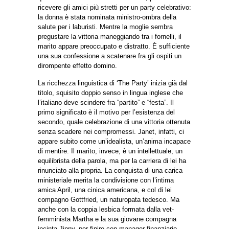
ricevere gli amici più stretti per un party celebrativo:
la donna è stata nominata ministro-ombra della
salute per i laburisti. Mentre la moglie sembra
pregustare la vittoria maneggiando tra i fornelli, il
marito appare preoccupato e distratto. È sufficiente
una sua confessione a scatenare fra gli ospiti un
dirompente effetto domino.
La ricchezza linguistica di ‘The Party’ inizia già dal
titolo, squisito doppio senso in lingua inglese che
l’italiano deve scindere fra “partito” e “festa”. Il
primo significato è il motivo per l’esistenza del
secondo, quale celebrazione di una vittoria ottenuta
senza scadere nei compromessi. Janet, infatti, ci
appare subito come un’idealista, un’anima incapace
di mentire. Il marito, invece, è un intellettuale, un
equilibrista della parola, ma per la carriera di lei ha
rinunciato alla propria. La conquista di una carica
ministeriale merita la condivisione con l’intima
amica April, una cinica americana, e col di lei
compagno Gottfried, un naturopata tedesco. Ma
anche con la coppia lesbica formata dalla vet-
femminista Martha e la sua giovane compagna
incinta Jinny, per finire con manager finanziario