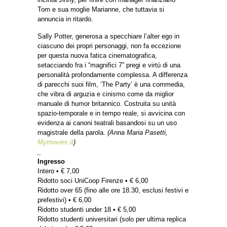
Tom e sua moglie Marianne, che tuttavia si
annuncia in ritardo.
Sally Potter, generosa a specchiare l’alter ego in
ciascuno dei propri personaggi, non fa eccezione
per questa nuova fatica cinematografica,
setacciando fra i “magnifici 7” pregi e virtù di una
personalità profondamente complessa. A differenza
di parecchi suoi film, ‘The Party’ è una commedia,
che vibra di arguzia e cinismo come da miglior
manuale di humor britannico. Costruita su unità
spazio-temporale e in tempo reale, si avvicina con
evidenza ai canoni teatrali basandosi su un uso
magistrale della parola.
(Anna Maria Pasetti,
Mymovies.it
)
_
Ingresso
Intero • € 7,00
Ridotto soci UniCoop Firenze • € 6,00
Ridotto over 65 (fino alle ore 18.30, esclusi festivi e
prefestivi) • € 6,00
Ridotto studenti under 18 • € 5,00
Ridotto studenti universitari (solo per ultima replica