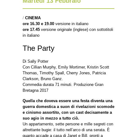
Martedì 13 Febbraio
/
CINEMA
ore 16.30 e 19.00
versione in italiano
ore 17.45
versione originale (ing
lese) con sottotitoli
in italiano
The Party
Di Sally Potter
Con Cillian Murphy, Emily Mortimer, Kristin Scott
Thomas, Timothy Spall, Cherry Jones, Patricia
Clarkson, Bruno Ganz.
Commedia durata 71 minuti. Produzione Gran
Bretagna 2017
Quella che doveva essere una festa diventa una
guerra domestica a suon di rivelazioni scomode
e cinismo assortito, con un cast decisamente a
suo agio in mezzo a tutto ciò.
Un appartamento, sette persone e mille segreti con
altrettante bugie: il tutto nell’arco di una serata. È
quanto accade a casa di Janet e Bill, pronti a