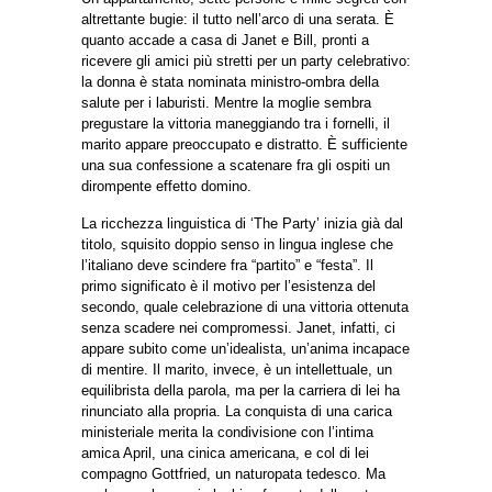
altrettante bugie: il tutto nell’arco di una serata. È
quanto accade a casa di Janet e Bill, pronti a
ricevere gli amici più stretti per un party celebrativo:
la donna è stata nominata ministro-ombra della
salute per i laburisti. Mentre la moglie sembra
pregustare la vittoria maneggiando tra i fornelli, il
marito appare preoccupato e distratto. È sufficiente
una sua confessione a scatenare fra gli ospiti un
dirompente effetto domino.
La ricchezza linguistica di ‘The Party’ inizia già dal
titolo, squisito doppio senso in lingua inglese che
l’italiano deve scindere fra “partito” e “festa”. Il
primo significato è il motivo per l’esistenza del
secondo, quale celebrazione di una vittoria ottenuta
senza scadere nei compromessi. Janet, infatti, ci
appare subito come un’idealista, un’anima incapace
di mentire. Il marito, invece, è un intellettuale, un
equilibrista della parola, ma per la carriera di lei ha
rinunciato alla propria. La conquista di una carica
ministeriale merita la condivisione con l’intima
amica April, una cinica americana, e col di lei
compagno Gottfried, un naturopata tedesco. Ma