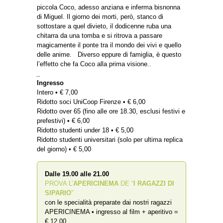
piccola Coco, adesso anziana e inferma bisnonna
di Miguel. Il giorno dei morti, però, stanco di
sottostare a quel divieto, il dodicenne ruba una
chitarra da una tomba e si ritrova a passare
magicamente il ponte tra il mondo dei vivi e quello
delle anime. Diverso eppure di famiglia, è questo
l’effetto che fa Coco alla prima visione..
_
Ingresso
Intero • € 7,00
Ridotto soci UniCoop Firenze • € 6,00
Ridotto over 65 (fino alle ore 18.30, esclusi festivi e
prefestivi) • € 6,00
Ridotto studenti under 18 • € 5,00
Ridotto studenti universitari (solo per ultima replica
del giorno) • € 5,00
Dalle 19.00 alle 21.00
PROVA L’
APERICINEMA
DE “
I RAGAZZI DI
SIPARIO
”
con le specialità preparate dai nostri ragazzi
APERICINEMA • ingresso al film + aperitivo =
€ 12,00