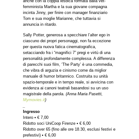
anche con la coppia lesbica formata dalla vet-
femminista Martha e la sua giovane compagna
incinta Jinny, per finire con manager finanziario
Tom e sua moglie Marianne, che tuttavia si
annuncia in ritardo.
Sally Potter, generosa a specchiare l’alter ego in
ciascuno dei propri personaggi, non fa eccezione
per questa nuova fatica cinematografica,
setacciando fra i “magnifici 7” pregi e virtù di una
personalità profondamente complessa. A differenza
di parecchi suoi film, ‘The Party’ è una commedia,
che vibra di arguzia e cinismo come da miglior
manuale di humor britannico. Costruita su unità
spazio-temporale e in tempo reale, si avvicina con
evidenza ai canoni teatrali basandosi su un uso
magistrale della parola.
(Anna Maria Pasetti,
Mymovies.it
)
_
Ingresso
Intero • € 7,00
Ridotto soci UniCoop Firenze • € 6,00
Ridotto over 65 (fino alle ore 18.30, esclusi festivi e
prefestivi) • € 6,00