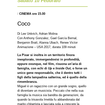
Sabato 10 Febbraio
/
CINEMA ore 15.00
Coco
Di Lee Unkrich, Adrian Molina
Con Anthony Gonzalez, Gael García Bernal,
Benjamin Bratt, Alanna Ubach, Renee Victor
Animazione – USA 2017, durata 109 minuti
La Pixar si inoltra in un territorio finora
inesplorato, immergendovisi in profondità,
eppure ovunque, nel film, risuona un’aria di
famiglia, con echi di
Up
e
Inside Out
, o forse un
unico gene responsabile, che è dentro tutti i
figli della lampadina salterina, ed è quello della
rimembranza.
Miguel è un ragazzino con un grande sogno, quello
di diventare un musicista. Peccato che nella sua
famiglia la musica sia bandita da generazioni, da
quando la trisavola Imelda fu abbandonata dal
marito chitarrista e lasciata sola a crescere la