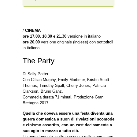
/
CINEMA
ore 17.00, 18.30 e 21.30
versione in italiano
ore 20.00
versione originale (ing
lese) con sottotitoli
in italiano
The Party
Di Sally Potter
Con Cillian Murphy, Emily Mortimer, Kristin Scott
Thomas, Timothy Spall, Cherry Jones, Patricia
Clarkson, Bruno Ganz.
Commedia durata 71 minuti. Produzione Gran
Bretagna 2017.
Quella che doveva essere una festa diventa una
guerra domestica a suon di rivelazioni scomode
e cinismo assortito, con un cast decisamente a
suo agio in mezzo a tutto ciò.
Un appartamento, sette persone e mille segreti con