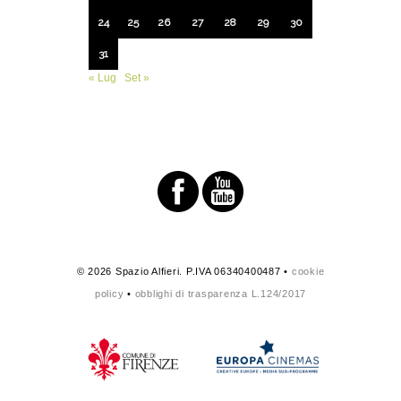
24
25
26
27
28
29
30
31
« Lug
Set »
© 2026 Spazio Alfieri. P.IVA 06340400487 •
cookie
policy
•
obblighi di trasparenza L.124/2017