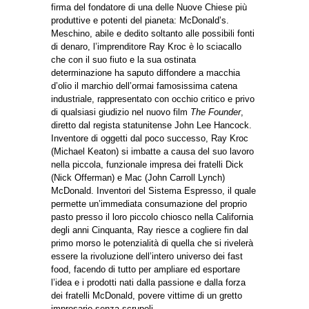
firma del fondatore di una delle Nuove Chiese più
produttive e potenti del pianeta: McDonald’s.
Meschino, abile e dedito soltanto alle possibili fonti
di denaro, l’imprenditore Ray Kroc è lo sciacallo
che con il suo fiuto e la sua ostinata
determinazione ha saputo diffondere a macchia
d’olio il marchio dell’ormai famosissima catena
industriale, rappresentato con occhio critico e privo
di qualsiasi giudizio nel nuovo film
The Founder
,
diretto dal regista statunitense John Lee Hancock.
Inventore di oggetti dal poco successo, Ray Kroc
(Michael Keaton) si imbatte a causa del suo lavoro
nella piccola, funzionale impresa dei fratelli Dick
(Nick Offerman) e Mac (John Carroll Lynch)
McDonald. Inventori del Sistema Espresso, il quale
permette un’immediata consumazione del proprio
pasto presso il loro piccolo chiosco nella California
degli anni Cinquanta, Ray riesce a cogliere fin dal
primo morso le potenzialità di quella che si rivelerà
essere la rivoluzione dell’intero universo dei fast
food, facendo di tutto per ampliare ed esportare
l’idea e i prodotti nati dalla passione e dalla forza
dei fratelli McDonald, povere vittime di un gretto
impresario senza scrupoli.