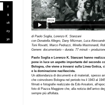
2
9
16
23
di Paolo Soglia, Lorenzo K. Stanzani
30
con Donatella Allegro, Dany Mitzman, Luca Alessandr
Toni Rovatti, Marco Pedrazzi, Mirella Mastronardi, R
Genere: documentario – durata: 77 minuti – produzione
Paolo Soglia e Lorenzo K. Stanzani hanno realizz
pone in luce un aspetto importante del secondo conf
Bologna, che viene a trovarsi sulla Linea Gotica, cio
e la dominazione nazifascista.
Un abbondanza di documenti e di materiali, spesso anch
che coinvolsero Bologna nel periodo tra il 1943 al 1945.
filmati e fotografie realizzate da Edo Ansaloni, all’ep
foto di Piazza Maggiore che, alla notizia dell’arrivo degl
sempre più affollata.