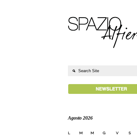
Agosto 2026
L
M
M
G
V
S