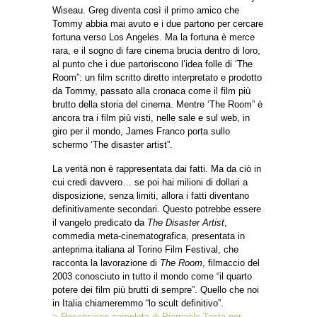
Wiseau. Greg diventa così il primo amico che
Tommy abbia mai avuto e i due partono per cercare
fortuna verso Los Angeles. Ma la fortuna è merce
rara, e il sogno di fare cinema brucia dentro di loro,
al punto che i due partoriscono l’idea folle di ‘The
Room”: un film scritto diretto interpretato e prodotto
da Tommy, passato alla cronaca come il film più
brutto della storia del cinema. Mentre ‘The Room” è
ancora tra i film più visti, nelle sale e sul web, in
giro per il mondo, James Franco porta sullo
schermo ‘The disaster artist”.
La verità non è rappresentata dai fatti. Ma da ciò in
cui credi davvero… se poi hai milioni di dollari a
disposizione, senza limiti, allora i fatti diventano
definitivamente secondari. Questo potrebbe essere
il vangelo predicato da
The Disaster Artist
,
commedia meta-cinematografica, presentata in
anteprima italiana al Torino Film Festival, che
racconta la lavorazione di
The Room
, filmaccio del
2003 conosciuto in tutto il mondo come “il quarto
potere dei film più brutti di sempre”. Quello che noi
in Italia chiameremmo “lo scult definitivo”.
> Recensione completa di Pierpaolo Testa per