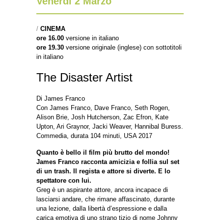
Venerdì 2 Marzo
/
CINEMA
ore 16.00
versione in italiano
ore 19.30
versione originale (ing
lese) con sottotitoli
in italiano
The Disaster Artist
Di James Franco
Con James Franco, Dave Franco, Seth Rogen,
Alison Brie, Josh Hutcherson, Zac Efron, Kate
Upton, Ari Graynor, Jacki Weaver, Hannibal Buress.
Commedia, durata 104 minuti, USA 2017
Quanto è bello il film più brutto del mondo!
James Franco racconta amicizia e follia sul set
di un trash. Il regista e attore si diverte. E lo
spettatore con lui.
Greg è un aspirante attore, ancora incapace di
lasciarsi andare, che rimane affascinato, durante
una lezione, dalla libertà d’espressione e dalla
carica emotiva di uno strano tizio di nome Johnny