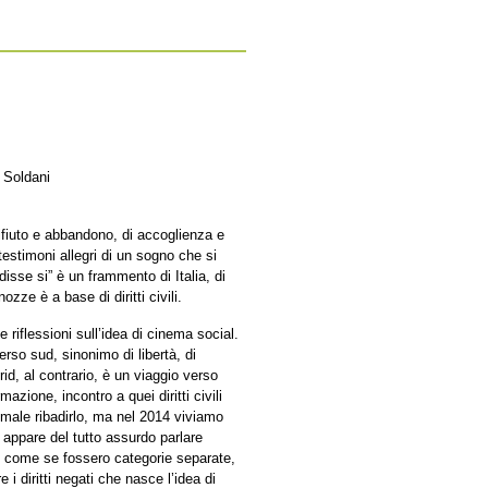
 Soldani
rifiuto e abbandono, di accoglienza e
testimoni allegri di un sogno che si
isse si” è un frammento di Italia, di
zze è a base di diritti civili.
 e riflessioni sull’idea di cinema social.
erso sud, sinonimo di libertà, di
rid, al contrario, è un viaggio verso
azione, incontro a quei diritti civili
a male ribadirlo, ma nel 2014 viviamo
 appare del tutto assurdo parlare
 come se fossero categorie separate,
e i diritti negati che nasce l’idea di