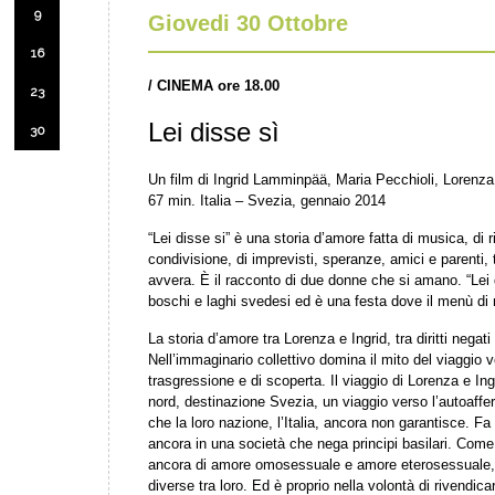
9
Giovedi 30 Ottobre
16
/ CINEMA ore 18.00
23
Lei disse sì
30
Un film di Ingrid Lamminpää, Maria Pecchioli, Lorenza
67 min. Italia – Svezia, gennaio 2014
“Lei disse si” è una storia d’amore fatta di musica, di 
condivisione, di imprevisti, speranze, amici e parenti, 
avvera. È il racconto di due donne che si amano. “Lei d
boschi e laghi svedesi ed è una festa dove il menù di no
La storia d’amore tra Lorenza e Ingrid, tra diritti negati
Nell’immaginario collettivo domina il mito del viaggio v
trasgressione e di scoperta. Il viaggio di Lorenza e Ing
nord, destinazione Svezia, un viaggio verso l’autoafferm
che la loro nazione, l’Italia, ancora non garantisce. F
ancora in una società che nega principi basilari. Come
ancora di amore omosessuale e amore eterosessuale,
diverse tra loro. Ed è proprio nella volontà di rivendicar