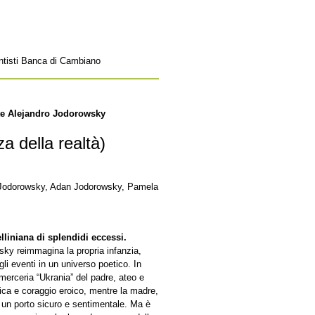
entisti Banca di Cambiano
pite Alejandro Jodorowsky
a della realtà)
 Jodorowsky, Adan Jodorowsky, Pamela
lliniana di splendidi eccessi.
owsky reimmagina la propria infanzia,
i eventi in un universo poetico. In
merceria “Ukrania” del padre, ateo e
sica e coraggio eroico, mentre la madre,
 un porto sicuro e sentimentale. Ma è