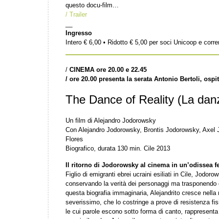
questo docu-film…
/ Trailer
__
Ingresso
Intero € 6,00 • Ridotto € 5,00 per soci Unicoop e corr
/
CINEMA ore 20.00 e 22.45
/ ore 20.00 presenta la serata Antonio Bertoli, os
The Dance of Reality (La danz
Un film di Alejandro Jodorowsky
Con Alejandro Jodorowsky, Brontis Jodorowsky, Axel
Flores
Biografico, durata 130 min. Cile 2013
Il ritorno di Jodorowsky al cinema in un’odissea fe
Figlio di emigranti ebrei ucraini esiliati in Cile, Jodor
conservando la verità dei personaggi ma trasponendo gl
questa biografia immaginaria, Alejandrito cresce nella 
severissimo, che lo costringe a prove di resistenza fi
le cui parole escono sotto forma di canto, rappresenta