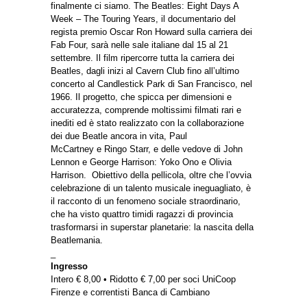
finalmente ci siamo. The Beatles: Eight Days A
Week – The Touring Years, il documentario del
regista premio Oscar Ron Howard sulla carriera dei
Fab Four, sarà nelle sale italiane dal 15 al 21
settembre. Il film ripercorre tutta la carriera dei
Beatles, dagli inizi al Cavern Club fino all’ultimo
concerto al Candlestick Park di San Francisco, nel
1966. Il progetto, che spicca per dimensioni e
accuratezza, comprende moltissimi filmati rari e
inediti ed è stato realizzato con la collaborazione
dei due Beatle ancora in vita, Paul
McCartney e Ringo Starr, e delle vedove di John
Lennon e George Harrison: Yoko Ono e Olivia
Harrison. Obiettivo della pellicola, oltre che l’ovvia
celebrazione di un talento musicale ineguagliato, è
il racconto di un fenomeno sociale straordinario,
che ha visto quattro timidi ragazzi di provincia
trasformarsi in superstar planetarie: la nascita della
Beatlemania.
_
Ingresso
Intero € 8,00 • Ridotto € 7,00 per soci UniCoop
Firenze e correntisti Banca di Cambiano