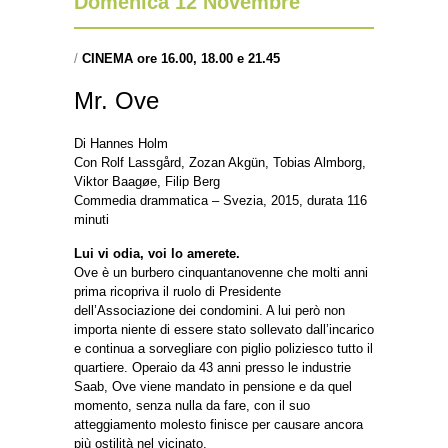
Domenica 12 Novembre
/
CINEMA ore 16.00, 18.00 e 21.45
Mr. Ove
Di Hannes Holm
Con Rolf Lassgård, Zozan Akgün, Tobias Almborg,
Viktor Baagøe, Filip Berg
Commedia drammatica – Svezia, 2015, durata 116
minuti
Lui vi odia, voi lo amerete.
Ove è un burbero cinquantanovenne che molti anni
prima ricopriva il ruolo di Presidente
dell’Associazione dei condomini. A lui però non
importa niente di essere stato sollevato dall’incarico
e continua a sorvegliare con piglio poliziesco tutto il
quartiere. Operaio da 43 anni presso le industrie
Saab, Ove viene mandato in pensione e da quel
momento, senza nulla da fare, con il suo
atteggiamento molesto finisce per causare ancora
più ostilità nel vicinato.