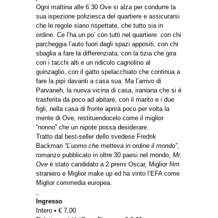
Ogni mattina alle 6.30 Ove si alza per condurre la
sua ispezione poliziesca del quartiere e assicurarsi
che le regole siano rispettate, che tutto sia in
ordine. Ce l’ha un po’ con tutti nel quartiere: con chi
parcheggia l’auto fuori dagli spazi appositi, con chi
sbaglia a fare la differenziata, con la tizia che gira
con i tacchi alti e un ridicolo cagnolino al
guinzaglio, con il gatto spelacchiato che continua a
fare la pipì davanti a casa sua. Ma l’arrivo di
Parvaneh, la nuova vicina di casa, iraniana che si è
trasferita da poco ad abitare, con il marito e i due
figli, nella casa di fronte aprirà poco per volta la
mente di Ove, restituendocelo come il miglior
“nonno” che un nipote possa desiderare.
Tratto dal best-seller dello svedese Fredrik
Backman
“L’uomo che metteva in ordine il mondo”
,
romanzo pubblicato in oltre 30 paesi nel mondo,
Mr.
Ove
è stato candidato a 2 premi Oscar, Miglior film
straniero e Miglior make up ed ha vinto l’EFA come
Miglior commedia europea.
_
Ingresso
Intero • € 7,00