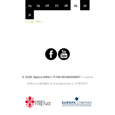
24
25
26
27
28
29
30
31
« Lug
Set »
© 2026 Spazio Alfieri. P.IVA 06340400487 •
cookie
policy
•
obblighi di trasparenza L.124/2017