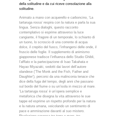
della solitudine e da cui riceve consolazione alla
solitudine.
Animato a mano con acquerello e carboncino, ‘La
tartaruga rossa’ respira con la natura e parla la sua
lingua. Senza dialoghi, questo racconto
contemplativo si esprime attraverso la luce
cangiante, il fragore di un temporale, lo schianto di
un tuono, lo scroscio di una corrente di acqua
dolce, il crepitio del fuoco, l’infrangersi delle onde, il
fruscio delle foglie. Il supplemento di animismo
giapponese tradisce l’influenza dello Studio Ghibli,
l’afflato e la partecipazione di Isao Takahata e
Hayao Miyazaki, sedotti dai lavori dell’autore
olandese (‘The Monk and the Fish, Father and
Daughter’), percorsi da una malinconia tenace che
dice della fuga del tempo, degli anni che passano
sul bordo del fiume o su un’isola in mezzo al mare.
‘La tartaruga rossa’ è un’opera semplice e
metaforica che disegna la vita attraverso le sue
tappe ed esprime un rispetto profondo per la natura
e la natura umana, veicolando un sentimento di
pace e ammirazione davanti al suo mistero.
Rivelazione sospesa tra terra e mare, tra