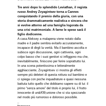
Tre anni dopo lo splendido Leviathan, il regista
russo Andrey Zvyagintsev torna a Cannes
conquistando il
premio della giuria, con una
storia drammaticamente realistica e sincera che
si evolve attorno ad una
famiglia logorata da
una crisi matrimoniale. A farne le spese sarà il
figlio dodicenne.
A casa Aleksey a malapena viene notato dalla
madre e il padre sembra evitarlo accuratamente,
incapace di dirgli la verità. Ma il bambino ascolta e
subisce ogni discussione, ogni cattiveria, ogni
colpo basso che i suoi genitori si infliggono ma che,
inevitabilmente, finiscono per ferire soprattutto lui.
In una scena potentissima e letteralmente
agghiacciante, Zvyagintsev ci mostra gli effetti
sempre più deleteri di questa rottura sul bambino e
ci spiega con poche inquadrature e quasi nessuna
battuta tutto quello che dobbiamo sapere su di lui: il
primo “senza amore” del titolo è proprio lui, il frutto
innocente di un&#39;unione che si sta spezzando
nel modo più rumoroso e doloroso possibile.
_