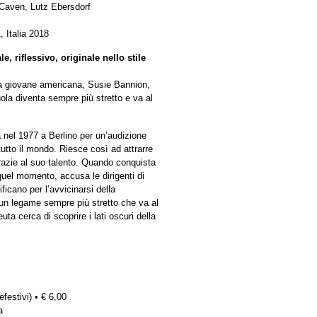
 Caven, Lutz Ebersdorf
 Italia 2018
riflessivo, originale nello stile
una giovane americana, Susie Bannion,
ola diventa sempre più stretto e va al
nel 1977 a Berlino per un’audizione
tto il mondo. Riesce così ad attrarre
azie al suo talento. Quando conquista
a quel momento, accusa le dirigenti di
icano per l’avvicinarsi della
n legame sempre più stretto che va al
ta cerca di scoprire i lati oscuri della
efestivi) • € 6,00
a