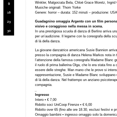
Winkler, Malgorzata Bela, Chloë Grace Moretz, Ingrid
9
Musiche originali: Thom Yorke
Genere: horror – durata: 152 minuti – produzione: USA,
16
Guadagnino omaggia Argento con un film personale, 
23
visivo e coraggioso nella messa in scena.
30
In una prestigiosa scuola di danza di Berlino arriva 
per un’audizione. Il legame con la coreografa della scu
di là della danza.
La giovane danzatrice americana Susie Bannion arriva 
presso la compagnia di danza Helena Markos nota in tu
l’attenzione della famosa coreografa Madame Blanc gr
il ruolo di prima ballerina Olga, che lo era stata fino 
essere delle streghe. Man mano che le prove si intensif
rappresentazione, Susie e Madame Blanc sviluppano u
di là della danza. Nel frattempo un anziano psicoterapeu
compagnia.
_
Ingresso
Intero • € 7,00
Ridotto soci UniCoop Firenze • € 6,00
Ridotto over 65 (fino alle ore 18.30, esclusi festivi e pr
Omaggio bambini • ingresso omaggio solo la domenic