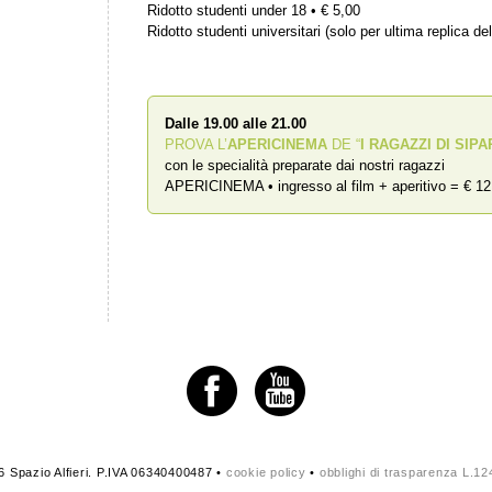
Ridotto studenti under 18 • € 5,00
Ridotto studenti universitari (solo per ultima replica del
Dalle 19.00 alle 21.00
PROVA L’
APERICINEMA
DE “
I RAGAZZI DI SIPA
con le specialità preparate dai nostri ragazzi
APERICINEMA • ingresso al film + aperitivo = € 12
 Spazio Alfieri. P.IVA 06340400487 •
cookie policy
•
obblighi di trasparenza L.1