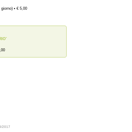
 giorno) • € 5,00
RIO
”
,00
24/2017