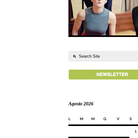
Agosto 2026
L
M
M
G
V
S
1