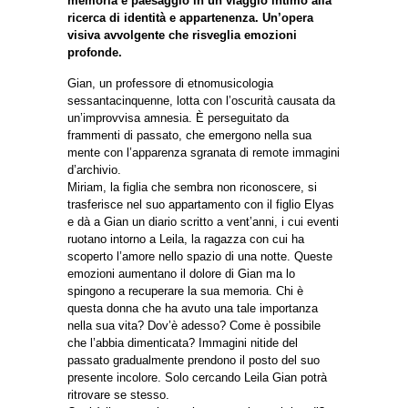
memoria e paesaggio in un viaggio intimo alla
ricerca di identità e appartenenza. Un’opera
visiva avvolgente che risveglia emozioni
profonde.
Gian, un professore di etnomusicologia
sessantacinquenne, lotta con l’oscurità causata da
un’improvvisa amnesia. È perseguitato da
frammenti di passato, che emergono nella sua
mente con l’apparenza sgranata di remote immagini
d’archivio.
Miriam, la figlia che sembra non riconoscere, si
trasferisce nel suo appartamento con il figlio Elyas
e dà a Gian un diario scritto a vent’anni, i cui eventi
ruotano intorno a Leila, la ragazza con cui ha
scoperto l’amore nello spazio di una notte. Queste
emozioni aumentano il dolore di Gian ma lo
spingono a recuperare la sua memoria. Chi è
questa donna che ha avuto una tale importanza
nella sua vita? Dov’è adesso? Come è possibile
che l’abbia dimenticata? Immagini nitide del
passato gradualmente prendono il posto del suo
presente incolore. Solo cercando Leila Gian potrà
ritrovare se stesso.