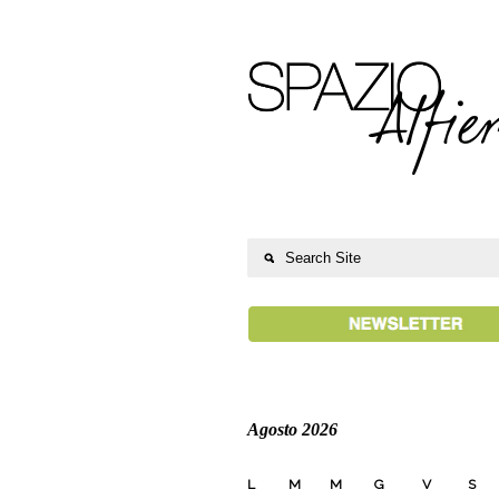
Agosto 2026
L
M
M
G
V
S