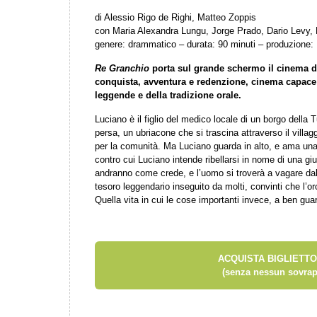
di Alessio Rigo de Righi, Matteo Zoppis
con Maria Alexandra Lungu, Jorge Prado, Dario Levy, 
genere: drammatico – durata: 90 minuti – produzione: I
Re Granchio
porta sul grande schermo il cinema di
conquista, avventura e redenzione, cinema capace d
leggende e della tradizione orale.
Luciano è il figlio del medico locale di un borgo della
persa, un ubriacone che si trascina attraverso il vill
per la comunità. Ma Luciano guarda in alto, e ama un
contro cui Luciano intende ribellarsi in nome di una giu
andranno come crede, e l’uomo si troverà a vagare dall
tesoro leggendario inseguito da molti, convinti che l’o
Quella vita in cui le cose importanti invece, a ben guar
ACQUISTA BIGLIETTO
(senza nessun sovrap