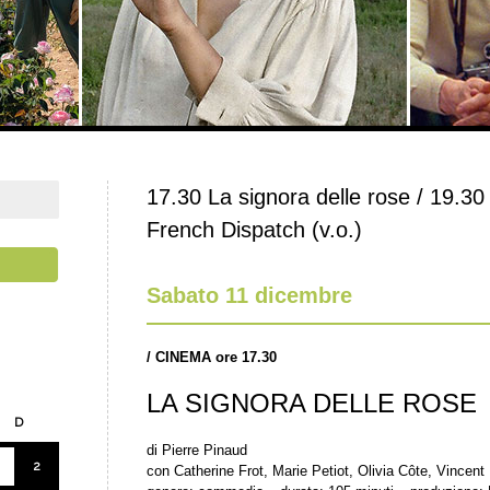
17.30 La signora delle rose / 19.3
French Dispatch (v.o.)
Sabato 11 dicembre
/
CINEMA ore
17.30
LA SIGNORA DELLE ROSE
D
di Pierre Pinaud
2
con Catherine Frot, Marie Petiot, Olivia Côte, Vince