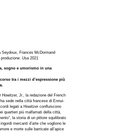
 Léa Seydoux, Frances McDormand
 produzione: Usa 2021
lia, sogno e umorismo in una
rcorso tra i mezzi d’espressione più
a.
 Howitzer, Jr., la redazione del French
ha sede nella città francese di Ennui-
ricordi legati a Howitzer confluiscono
ei quartieri più malfamati della città,
ento”, la storia di un pittore squilibrato
 ingordi mercanti d’arte che vogliono le
more e morte sulle barricate all’apice