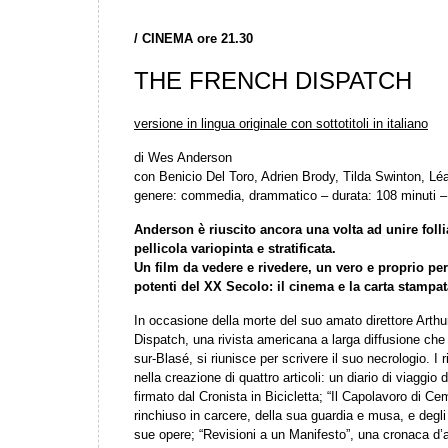
/
CINEMA ore 21.30
THE FRENCH DISPATCH
versione in lingua originale con sottotitoli in italiano
di Wes Anderson
con Benicio Del Toro, Adrien Brody, Tilda Swinton,
genere: commedia, drammatico – durata: 108 minuti –
Anderson è riuscito ancora una volta ad unire fol
pellicola variopinta e stratificata.
Un film da vedere e rivedere, un vero e proprio pe
potenti del XX Secolo: il cinema e la carta stampat
In occasione della morte del suo amato direttore Arthur
Dispatch, una rivista americana a larga diffusione che 
sur-Blasé, si riunisce per scrivere il suo necrologio. I 
nella creazione di quattro articoli: un diario di viaggio d
firmato dal Cronista in Bicicletta; “Il Capolavoro di Cem
rinchiuso in carcere, della sua guardia e musa, e degli
sue opere; “Revisioni a un Manifesto”, una cronaca d’a