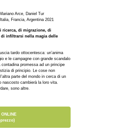
Mariano Arce, Daniel Tur
talia, Francia, Argentina 2021
 ricerca, di migrazione, di
i infiltrarsi nella magia delle
 Tuscia tardo ottocentesca: un’anima
aggio e le campagne con grande scandalo
a contadina promessa ad un principe
stizia di principio. Le cose non
’altra parte del mondo in cerca di un
ro nascosto cambierà la loro vita.
dare, sono altre.
 ONLINE
prezzo)