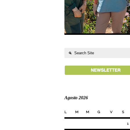
Agosto 2026
L
M
M
G
V
S
1