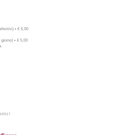
efestivi) • € 6,00
 giorno) • € 5,00
a
24/2017