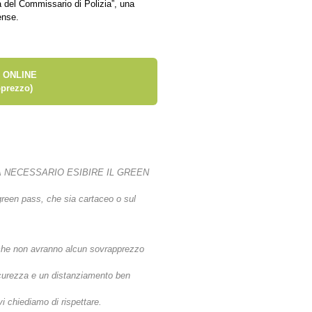
a del Commissario di Polizia”, una
ense.
 ONLINE
prezzo)
 NECESSARIO ESIBIRE IL GREEN
 green pass, che sia cartaceo o sul
ti che non avranno alcun sovrapprezzo
icurezza e un distanziamento ben
i chiediamo di rispettare.