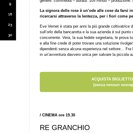
genere: commedia – durata: 105 minuti – produzione:
9
La signora delle rose è un’ode alle cose da farsi i
16
ricercarsi attraverso la lentezza, per i fiori come per 
23
Eve Vernet è stata per anni la più grande coltivatrice d
sull’orlo della bancarotta e la sua azienda è sul punto
30
concorrente. Vera, la sua fedele segretaria, le prova tu
e alla fine crede di poter trovare una soluzione rivolge
dipendenti senza alcuna esperienza nel settore… Fra le
in un’avventura davvero unica per salvare la piccola a
ACQUISTA BIGLIETTO
(senza nessun sovrap
/
CINEMA ore 19.30
RE GRANCHIO