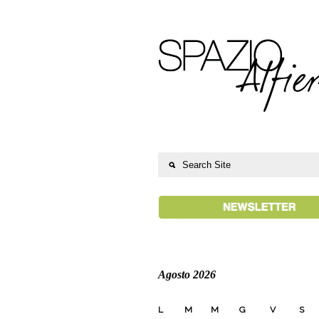
Agosto 2026
L
M
M
G
V
S