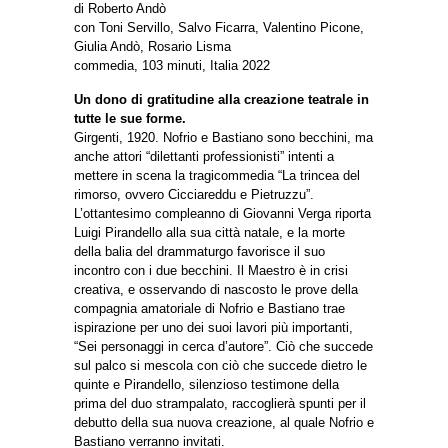
di Roberto Andò
con Toni Servillo, Salvo Ficarra, Valentino Picone,
Giulia Andò, Rosario Lisma
commedia, 103 minuti, Italia 2022
Un dono di gratitudine alla creazione teatrale in
tutte le sue forme.
Girgenti, 1920. Nofrio e Bastiano sono becchini, ma
anche attori “dilettanti professionisti” intenti a
mettere in scena la tragicommedia “La trincea del
rimorso, ovvero Cicciareddu e Pietruzzu”.
L’ottantesimo compleanno di Giovanni Verga riporta
Luigi Pirandello alla sua città natale, e la morte
della balia del drammaturgo favorisce il suo
incontro con i due becchini. Il Maestro è in crisi
creativa, e osservando di nascosto le prove della
compagnia amatoriale di Nofrio e Bastiano trae
ispirazione per uno dei suoi lavori più importanti,
“Sei personaggi in cerca d’autore”. Ciò che succede
sul palco si mescola con ciò che succede dietro le
quinte e Pirandello, silenzioso testimone della
prima del duo strampalato, raccoglierà spunti per il
debutto della sua nuova creazione, al quale Nofrio e
Bastiano verranno invitati.