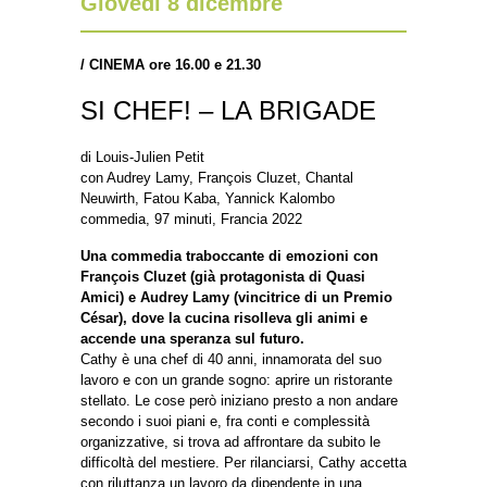
Giovedì 8 dicembre
/
CINEMA ore 16.00 e 21.30
SI CHEF! – LA BRIGADE
di Louis-Julien Petit
con Audrey Lamy, François Cluzet, Chantal
Neuwirth, Fatou Kaba, Yannick Kalombo
commedia, 97 minuti, Francia 2022
Una commedia traboccante di emozioni con
François Cluzet (già protagonista di Quasi
Amici) e Audrey Lamy (vincitrice di un Premio
César), dove la cucina risolleva gli animi e
accende una speranza sul futuro.
Cathy è una chef di 40 anni, innamorata del suo
lavoro e con un grande sogno: aprire un ristorante
stellato. Le cose però iniziano presto a non andare
secondo i suoi piani e, fra conti e complessità
organizzative, si trova ad affrontare da subito le
difficoltà del mestiere. Per rilanciarsi, Cathy accetta
con riluttanza un lavoro da dipendente in una