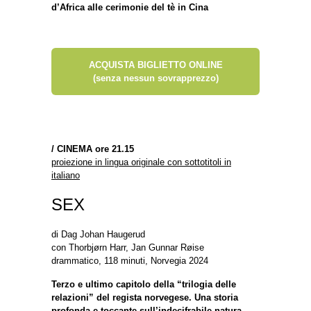
d’Africa alle cerimonie del tè in Cina
ACQUISTA BIGLIETTO ONLINE
(senza nessun sovrapprezzo)
/
CINEMA ore 21.15
proiezione in lingua originale con sottotitoli in
italiano
SEX
di Dag Johan Haugerud
con Thorbjørn Harr, Jan Gunnar Røise
drammatico, 118 minuti, Norvegia 2024
Terzo e ultimo capitolo della “trilogia delle
relazioni” del regista norvegese. Una storia
profonda e toccante sull’indecifrabile natura