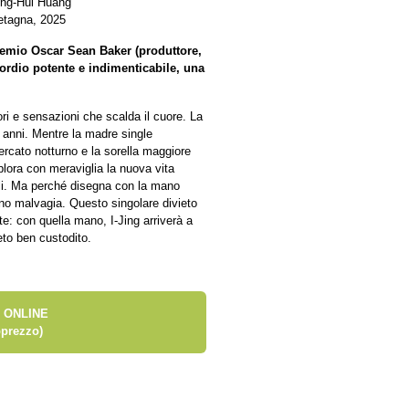
eng-Hui Huang
etagna, 2025
remio Oscar Sean Baker (produttore,
ordio potente e indimenticabile, una
ri e sensazioni che scalda il cuore. La
i anni. Mentre la madre single
ercato notturno e la sorella maggiore
plora con meraviglia la nuova vita
opoli. Ma perché disegna con la mano
ano malvagia. Questo singolare divieto
ate: con quella mano, I-Jing arriverà a
reto ben custodito.
 ONLINE
prezzo)