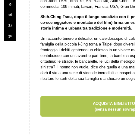
con Janel TSAI, Nina Ye, Shi-Yuan Ma, Akio Chen, T
9
commedia, 108 minuti,Taiwan, Francia, USA, Gran Br
16
Shih-Ching Tsou, dopo il lungo sodalizio con il p
co-sceneggiatore e montatore del film) firma un es
23
storia intima e urbana tra tradizione e modernità.
30
Un racconto tenero e delicato, un caleidoscopio di colo
famiglia della piccola I-Jing torna a Taipei dopo divers
fronteggia i debiti gestendo un chiosco in un vivace m
contribuisce con un lavoretto part-time, la bambina es
cittadina: le strade, le bancarelle, le luci della metr
sinistra? Il nonno non vuole, dice che quella è una m
darà il via a una serie di vicende incredibili e inaspett
ribaltare le sorti della sua famiglia e a sfiorare un seg
ACQUISTA BIGLIETTO
(senza nessun sovrap