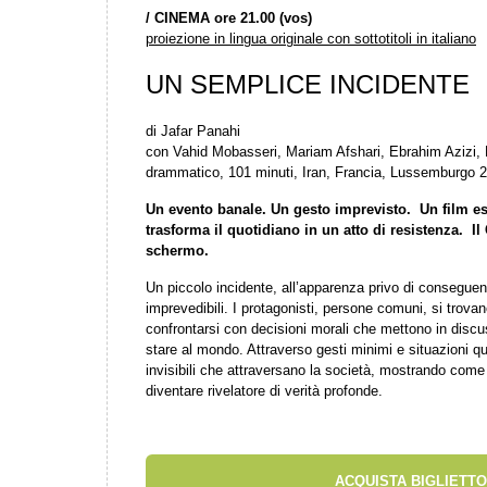
/
CINEMA ore 21.00 (vos)
proiezione in lingua originale con sottotitoli in italiano
UN SEMPLICE INCIDENTE
di Jafar Panahi
con Vahid Mobasseri, Mariam Afshari, Ebrahim Azizi,
drammatico, 101 minuti, Iran, Francia, Lussemburgo 
Un evento banale. Un gesto imprevisto. Un film e
trasforma il quotidiano in un atto di resistenza. I
schermo.
Un piccolo incidente, all’apparenza privo di consegue
imprevedibili. I protagonisti, persone comuni, si trova
confrontarsi con decisioni morali che mettono in discus
stare al mondo. Attraverso gesti minimi e situazioni quo
invisibili che attraversano la società, mostrando come
diventare rivelatore di verità profonde.
ACQUISTA BIGLIETTO