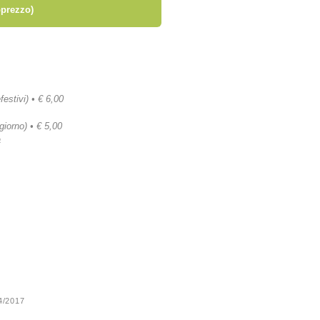
prezzo)
festivi) • € 6,00
 giorno) • € 5,00
a
24/2017