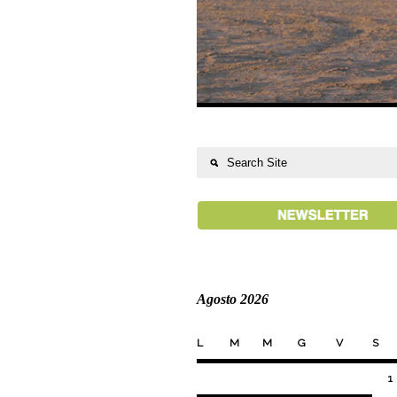
Agosto 2026
L
M
M
G
V
S
1