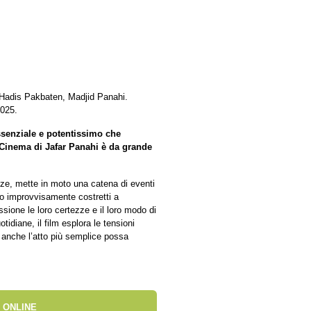
 Hadis Pakbaten, Madjid Panahi.
2025.
ssenziale e potentissimo che
l Cinema di Jafar Panahi è da grande
nze, mette in moto una catena di eventi
no improvvisamente costretti a
sione le loro certezze e il loro modo di
tidiane, il film esplora le tensioni
 anche l’atto più semplice possa
 ONLINE