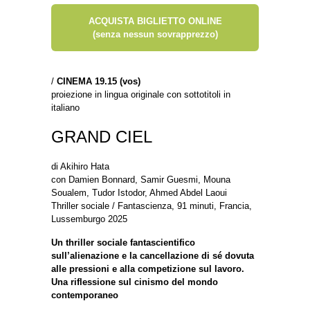
ACQUISTA BIGLIETTO ONLINE
(senza nessun sovrapprezzo)
/
CINEMA 19.15 (vos)
proiezione in lingua originale con sottotitoli in
italiano
GRAND CIEL
di Akihiro Hata
con Damien Bonnard, Samir Guesmi, Mouna
Soualem, Tudor Istodor, Ahmed Abdel Laoui
Thriller sociale / Fantascienza, 91 minuti, Francia,
Lussemburgo 2025
Un thriller sociale fantascientifico
sull’alienazione e la cancellazione di sé dovuta
alle pressioni e alla competizione sul lavoro.
Una riflessione sul cinismo del mondo
contemporaneo