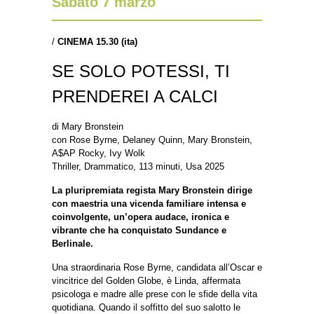
Sabato 7 marzo
/
CINEMA 15.30
(ita)
SE SOLO POTESSI, TI
PRENDEREI A CALCI
di Mary Bronstein
con Rose Byrne, Delaney Quinn, Mary Bronstein,
A$AP Rocky, Ivy Wolk
Thriller, Drammatico, 113 minuti, Usa 2025
La pluripremiata regista Mary Bronstein dirige
con maestria una vicenda familiare intensa e
coinvolgente, un’opera audace, ironica e
vibrante che ha conquistato Sundance e
Berlinale.
Una straordinaria Rose Byrne, candidata all’Oscar e
vincitrice del Golden Globe, è Linda, affermata
psicologa e madre alle prese con le sfide della vita
quotidiana. Quando il soffitto del suo salotto le