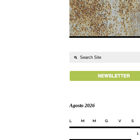
Agosto 2026
L
M
M
G
V
S
1