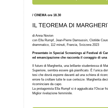
/
CINEMA ore 18.30
IL TEOREMA DI MARGHERI
di Anna Novion
con Ella Rumpf, Jean-Pierre Darroussin, Clotilde Cour
drammatico, 112 minuti, Francia, Svizzera 2023
Presentato in Special Screenings al Festival di Ca
ed emancipazione che racconta il coraggio di una
Il futuro di Margherita, una brillante studentessa di 
Superiore, sembra essere già pianificato. È l’unica do
tesi che dovrà esporre davanti ad una schiera di ricerca
errore fa crollare tutte le sue certezze. Margherita deci
ricominciare da capo.
La protagonista Ella Rumpf si è aggiudicata l’Oscar f
Miglior rivelazione femminile.