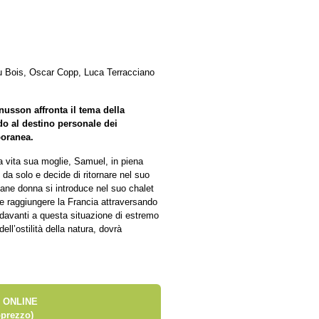
u Bois, Oscar Copp, Luca Terracciano
nusson affronta il tema della
do al destino personale dei
poranea.
a vita sua moglie, Samuel, in piena
e da solo e decide di ritornare nel suo
ovane donna si introduce nel suo chalet
ole raggiungere la Francia attraversando
davanti a questa situazione di estremo
ell’ostilità della natura, dovrà
 ONLINE
prezzo)