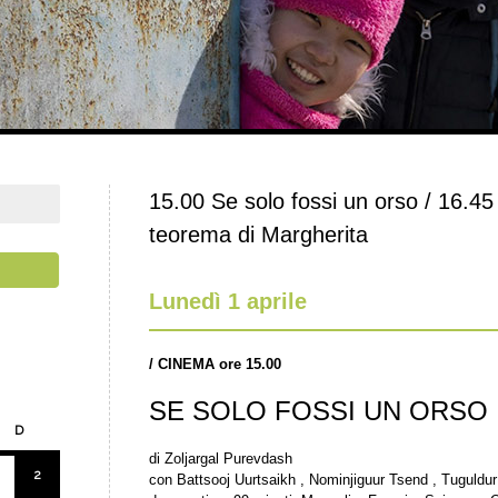
15.00 Se solo fossi un orso / 16.45 
teorema di Margherita
Lunedì 1 aprile
/
CINEMA
ore 15.00
SE SOLO FOSSI UN ORSO
D
di Zoljargal Purevdash
2
con Battsooj Uurtsaikh , Nominjiguur Tsend , Tuguld