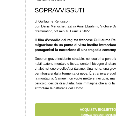
SOPRAVVISSUTI
di Guillaume Renusson
con Denis Ménochet, Zahra Amir Ebrahimi, Victoire D
drammatico, 93 minuti. Francia 2022
Il film d’esordio del regista francese Guillaume Re
migrazione da un punto di vista inedito intreccian
protagonisti la narrazione di una tragedia contem
Dopo un grave incidente stradale, nel quale ha perso l
riabilitazione mentale e fisica, sente il bisogno di star
chalet nel cuore delle Alpi italiane. Una notte, una gi
per rifugiarsi dalla tormenta di neve. È straniera e vu
la montagna. Samuel non vuole mettersi nei guai, ma 
pericolo, decide di aiutarla. Non immagina che al di là d
affrontare la cattiveria dell’Uomo..
ACQUISTA BIGLIETTO
(senza nessun sovrap