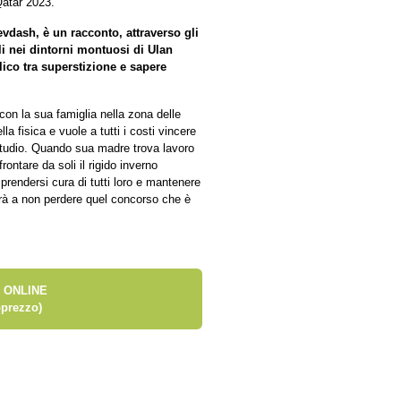
Qatar 2023.
vdash, è un racconto, attraverso gli
ili nei dintorni montuosi di Ulan
lico tra superstizione e sapere
on la sua famiglia nella zona delle
a fisica e vuole a tutti i costi vincere
studio. Quando sua madre trova lavoro
frontare da soli il rigido inverno
prendersi cura di tutti loro e mantenere
irà a non perdere quel concorso che è
 ONLINE
prezzo)