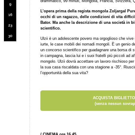
drammatico, 99 minuti, Mongolia, Francia, Svizzera, 
9
L’opera prima della regista mongola Zoljargal Pure
16
occhi di un ragazzo, delle condizioni di vita diffic
Bator. Ma anche la descrizione di una società in bi
23
scientifico.
30
Ulzii è un adolescente povero ma orgoglioso che vive c
iurte, le case mobili dei nomadi mongoli. È un genio dell
un concorso scientifico per guadagnare una borsa di 
in campagna, lascia lui e i suoi fratelli più piccoli ad af
mongolo. Ulzii dovrà accettare un lavoro rischioso per 
la sua casa riscaldata con una stagione a -35°. Riusc
l’opportunità della sua vita?
ACQUISTA BIGLIETTO
(senza nessun sovrap
/
CINEMA ore 16.45