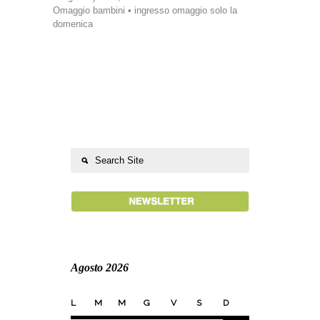
Omaggio bambini • ingresso omaggio solo la
domenica
Agosto 2026
L
M
M
G
V
S
D