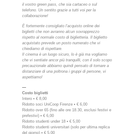
il vostro green pass, che sia cartaceo o sul
telefono.
Un sentito grazie a tutti voi per la
collaborazione!
È fortemente consigliato l’acquisto online dei
biglietti che non avranno alcun sovrapprezzo
rispetto al normale costo di biglietteria. Il biglietto
acquistato prevede un posto numerato che vi
chiediamo di rispettare.
Il cinema è un luogo sicuro, lo è già ma vogliamo
che vi sentiate ancor più tranquilli, con il solo scopo
precauzionale abbiamo quindi pensato di tornare a
distanziare di una poltrona i gruppi di persone, vi
aspettiamo!
—
Costo biglietti
Intero • € 8,00
Ridotto soci UniCoop Firenze • € 6,00
Ridotto over 65 (fino alle ore 18.30, esclusi festivi e
prefestivi) • € 6,00
Ridotto studenti under 18 • € 5,00
Ridotto studenti universitari (solo per ultima replica
del giorno) • € 5,00