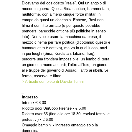
Dicevamo del cosiddetto “reale”. Qui un angolo di
mondo in guerra. Quella Siria caotica, frammentata,
multiforme, con almeno cinque forze militari in
campo da quasi un decennio. Ebbene, Rosi non
filma il conflitto armato (e per questo potrebbe
prendersi parecchie critiche più politiche in senso
lato). Non vuole usare la macchina da presa, il
mezzo cinema per fare politica (dicotomia: questo è
buono/questo è cattivo), ma va in quel luogo, anzi
in più luoghi (Siria, Kurdistan, Libano, Iraq),
percorre una frontiera impossibile, un lembo di terra
un giorno in mano ai curdi, l’altro all’Isis, un giorno
alle truppe del governo di Assad, l’altro ai ribelli. Si
ferma, osserva, e filma.
> Articolo completo di Davide Turrini
_
Ingresso
Intero • € 8,00
Ridotto soci UniCoop Firenze • € 6,00
Ridotto over 65 (fino alle ore 18.30, esclusi festivi e
prefestivi) • € 6,00
Omaggio bambini • ingresso omaggio solo la
domenica