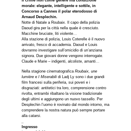
Il crime non come genere ma condizione
morale: elegante, intelligente e sottile, in
Concorso a Cannes il polar eterodosso di
Arnaud Desplechin.
Notte di Natale a Roubaix. Il capo della polizia
Daoud gira per la città nella quale è cresciuto.
Macchine bruciate, liti violente…
Alla stazione di polizia, Louis Coterelle è il nuovo
arrivato, fresco di accademia. Daoud e Louis
dovranno investigare sull’omicidio di un’anziana
signora. Due giovani donne vengono interrogate.
Claude e Marie – indigenti, alcoliste, amanti…
Nella stagione cinematografica
Roubaix, une
lumière
e
I Miserabili
di Ladj Ly sono i due grandi
film francesi sulla periferia, sui poveri e i
disgraziati: antitetici tra loro, comprensione contro
rivolta, entrambi ribaltano la visione tradizionale
degli ultimi e aggiungono un nuovo tassello. Per
Desplechin l’uomo è rovinato dal mondo intorno, ma
comprendere la nostra natura può sempre portare
alla catarsi.
_
Ingresso