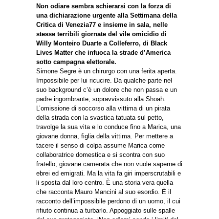
Non odiare sembra schierarsi con la forza di
una dichiarazione urgente alla Settimana della
Critica di Venezia77 e insieme in sala, nelle
stesse terribili giornate del vile omicidio di
Willy Monteiro Duarte a Colleferro, di Black
Lives Matter che infuoca la strade d’America
sotto campagna elettorale.
Simone Segre è un chirurgo con una ferita aperta.
Impossibile per lui ricucire. Da qualche parte nel
suo background c’è un dolore che non passa e un
padre ingombrante, sopravvissuto alla Shoah.
L’omissione di soccorso alla vittima di un pirata
della strada con la svastica tatuata sul petto,
travolge la sua vita e lo conduce fino a Marica, una
giovane donna, figlia della vittima. Per mettere a
tacere il senso di colpa assume Marica come
collaboratrice domestica e si scontra con suo
fratello, giovane camerata che non vuole saperne di
ebrei ed emigrati. Ma la vita fa giri imperscrutabili e
li sposta dal loro centro. È una storia vera quella
che racconta Mauro Mancini al suo esordio. È il
racconto dell’impossibile perdono di un uomo, il cui
rifiuto continua a turbarlo. Appoggiato sulle spalle