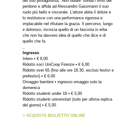
del suo protagonista, ‘Non odiare’ sonda i limiti del
perdono e affida ad Alessandro Gassmann il suo
ruolo più bello e viscerale. L’attore abita il dolore e
lo restituisce con una performance rigorosa e
implacabile nel rifiutare la grazia. Il percorso, lungo
e doloroso, incrocia quello di un fascista in erba
che non ha davvero idea di quello che dice e di
quello che fa.
_
Ingresso
Intero • € 8,00
Ridotto soci UniCoop Firenze • € 6,00
Ridotto over 65 (fino alle ore 18.30, esclusi festivi e
prefestivi) • € 6,00
Omaggio bambini • ingresso omaggio solo la
domenica
Ridotto studenti under 18 • € 5,00
Ridotto studenti universitari (solo per ultima replica
del giorno) • € 5,00
> ACQUISTA BIGLIETTO ONLINE