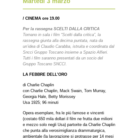
Martedì 3 marzo
/
CINEMA ore 19.00
Per la rassegna SCELTI DALLA CRITICA
Tornano in sala i film “Scelti dalla critica”, la
rassegna giunta alla decima puntata, nata da
un’idea di Claudio Carabba, istruita e coordinata dal
Sncci Gruppo Toscano insieme a Spazio Alfieri.
Tutti i film saranno presentati da un socio del
Gruppo Toscano SNCCI.
LA FEBBRE DELL’ORO
di Charlie Chaplin
con Charlie Chaplin, Mack Swain, Tom Murray,
Georgia Hale, Betty Morissey
Usa 1925; 96 minuti
Opera esemplare, fra le più famose e vincenti
(costato 650 mila dollari il film ne frutta due milioni
e mezzo solo negli Usa) partorite da Charlie Chaplin
che punta alla verosimiglianza drammaturgica,
ambientale (la lavorazione si protrasse per 14 mesi