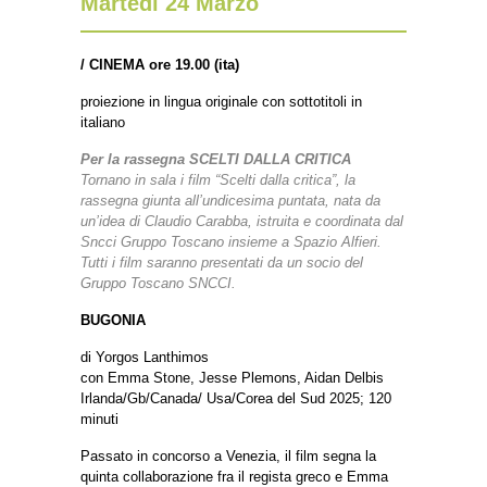
Martedì 24 Marzo
/
CINEMA ore 19.00 (ita)
proiezione in lingua originale con sottotitoli in
italiano
Per la rassegna SCELTI DALLA CRITICA
Tornano in sala i film “Scelti dalla critica”, la
rassegna giunta all’undicesima puntata, nata da
un’idea di Claudio Carabba, istruita e coordinata dal
Sncci Gruppo Toscano insieme a Spazio Alfieri.
Tutti i film saranno presentati da un socio del
Gruppo Toscano SNCCI.
BUGONIA
di Yorgos Lanthimos
con Emma Stone, Jesse Plemons, Aidan Delbis
Irlanda/Gb/Canada/ Usa/Corea del Sud 2025; 120
minuti
Passato in concorso a Venezia, il film segna la
quinta collaborazione fra il regista greco e Emma