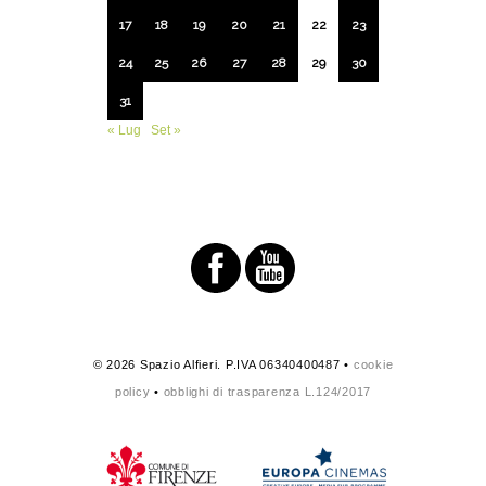
17
18
19
20
21
22
23
24
25
26
27
28
29
30
31
« Lug
Set »
© 2026 Spazio Alfieri. P.IVA 06340400487 •
cookie
policy
•
obblighi di trasparenza L.124/2017