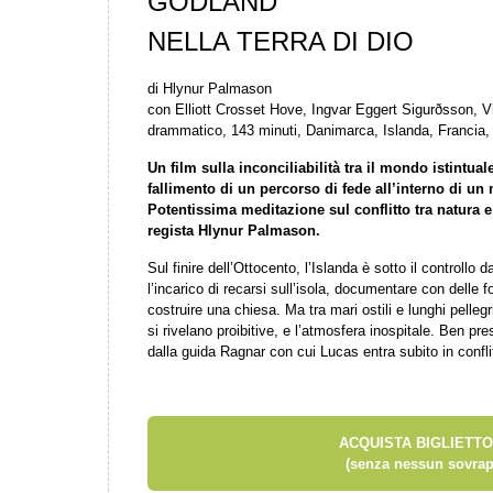
GODLAND
NELLA TERRA DI DIO
di Hlynur Palmason
con Elliott Crosset Hove, Ingvar Eggert Sigurðsson,
drammatico, 143 minuti, Danimarca, Islanda, Francia
Un film sulla inconciliabilità tra il mondo istintuale
fallimento di un percorso di fede all’interno di u
Potentissima meditazione sul conflitto tra natura e 
regista Hlynur Palmason.
Sul finire dell’Ottocento, l’Islanda è sotto il controll
l’incarico di recarsi sull’isola, documentare con delle fot
costruire una chiesa. Ma tra mari ostili e lunghi pelleg
si rivelano proibitive, e l’atmosfera inospitale. Ben pre
dalla guida Ragnar con cui Lucas entra subito in confl
ACQUISTA BIGLIETTO
(senza nessun sovrap