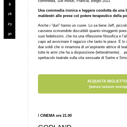
commedia, 108 minuti, Francia, Belgio 2021
9
Una commedia ironica e leggera condotta da una 
16
maldestri alle prese col potere terapeutico della po
23
Anche i “duri” hanno un cuore. Lo sa bene Jeff, piccol
cassiera scrivendole discutibili quanto struggenti po
30
suoi fedelissimi, che tra una riflessione filosofica e l’a
capo ad avvicinare il ragazzo che tanto le piace. E l
due soldi che si innamora di un’aspirante attrice di tea
tutte le armi che ha a disposizione (letteralmente)… pe
spettacolo teatrale sulla vita sessuale di Sartre e Si
ACQUISTA BIGLIETTO
(senza nessun sovrap
/
CINEMA ore 21.00