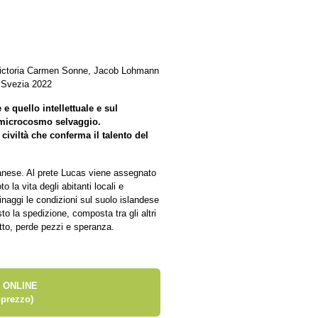
 Victoria Carmen Sonne, Jacob Lohmann
, Svezia 2022
 e quello intellettuale e sul
n microcosmo selvaggio.
civiltà che conferma il talento del
o danese. Al prete Lucas viene assegnato
o la vita degli abitanti locali e
rinaggi le condizioni sul suolo islandese
sto la spedizione, composta tra gli altri
itto, perde pezzi e speranza.
 ONLINE
prezzo)