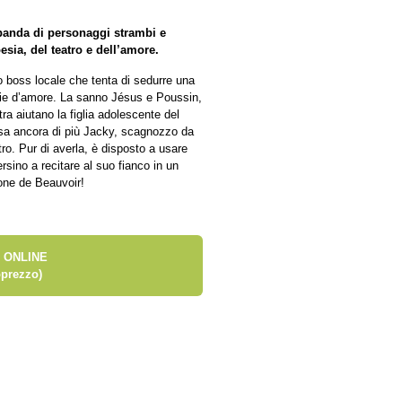
banda di personaggi strambi e
esia, del teatro e dell’amore.
o boss locale che tenta di sedurre una
esie d’amore. La sanno Jésus e Poussin,
ltra aiutano la figlia adolescente del
o sa ancora di più Jacky, scagnozzo da
tro. Pur di averla, è disposto a usare
rsino a recitare al suo fianco in un
mone de Beauvoir!
 ONLINE
prezzo)