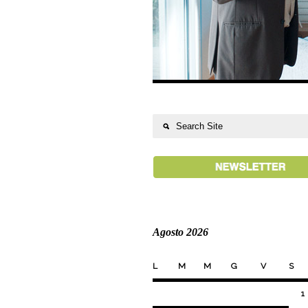
Agosto 2026
L
M
M
G
V
S
1