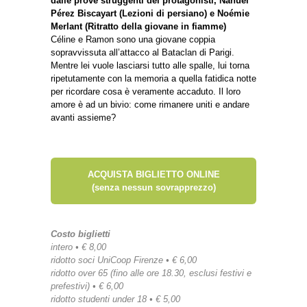
dalle prove struggenti dei protagonisti, Nahuel
Pérez Biscayart (Lezioni di persiano) e Noémie
Merlant (Ritratto della giovane in fiamme)
Céline e Ramon sono una giovane coppia
sopravvissuta all’attacco al Bataclan di Parigi.
Mentre lei vuole lasciarsi tutto alle spalle, lui torna
ripetutamente con la memoria a quella fatidica notte
per ricordare cosa è veramente accaduto. Il loro
amore è ad un bivio: come rimanere uniti e andare
avanti assieme?
ACQUISTA BIGLIETTO ONLINE
(senza nessun sovrapprezzo)
Costo biglietti
intero • € 8,00
ridotto soci UniCoop Firenze • € 6,00
ridotto over 65 (fino alle ore 18.30, esclusi festivi e
prefestivi) • € 6,00
ridotto studenti under 18 • € 5,00