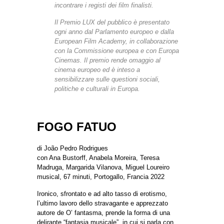
incontrare i registi dei film finalisti.
Il Premio LUX del pubblico è presentato
ogni anno dal Parlamento europeo e dalla
European Film Academy, in collaborazione
con la Commissione europea e con Europa
Cinemas. Il premio rende omaggio al
cinema europeo ed è inteso a
sensibilizzare sulle questioni sociali,
politiche e culturali in Europa.
FOGO FATUO
di João Pedro Rodrigues
con Ana Bustorff, Anabela Moreira, Teresa
Madruga, Margarida Vilanova, Miguel Loureiro
musical, 67 minuti, Portogallo, Francia 2022
Ironico, sfrontato e ad alto tasso di erotismo,
l’ultimo lavoro dello stravagante e apprezzato
autore de O’ fantasma, prende la forma di una
delirante “fantasia musicale”, in cui si parla con