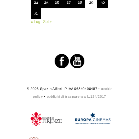
24
25
26
27
28
29
30
31
« Lug
Set »
© 2026 Spazio Alfieri. P.IVA 06340400487 •
cookie
policy
•
obblighi di trasparenza L.124/2017