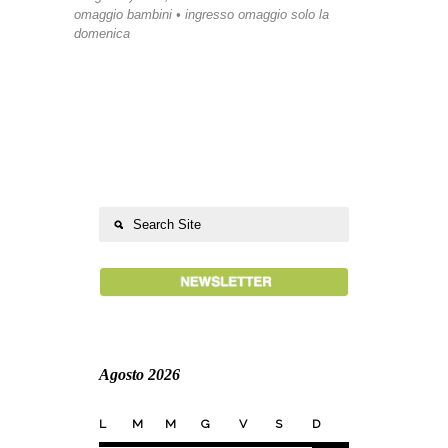
omaggio bambini • ingresso omaggio solo la
domenica
Agosto 2026
L
M
M
G
V
S
D