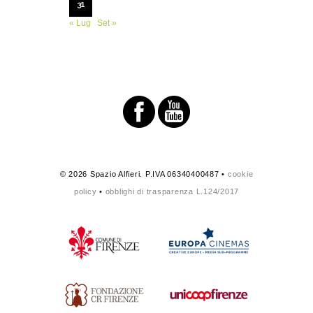
31
« Lug
Set »
© 2026 Spazio Alfieri. P.IVA 06340400487 •
cookie
policy
•
obblighi di trasparenza L.124/2017