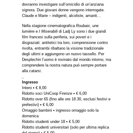
dovranno investigare sull’omicidio di un’anziana
signora. Due giovani donne vengono interrogate.
Claude e Marie – indigenti, alcoliste, amanti…
Nella stagione cinematografica
Roubaix, une
lumière
e
I Miserabili
di Ladj Ly sono i due grandi
film francesi sulla periferia, sui poveri e i
disgraziati: antitetici tra loro, comprensione contro
rivolta, entrambi ribaltano la visione tradizionale
degli ultimi e aggiungono un nuovo tassello. Per
Desplechin l’uomo è rovinato dal mondo intorno, ma
comprendere la nostra natura può sempre portare
alla catarsi.
_
Ingresso
Intero • € 8,00
Ridotto soci UniCoop Firenze • € 6,00
Ridotto over 65 (fino alle ore 18.30, esclusi festivi e
prefestivi) • € 6,00
Omaggio bambini • ingresso omaggio solo la
domenica
Ridotto studenti under 18 • € 5,00
Ridotto studenti universitari (solo per ultima replica
del giorno) • € 5,00