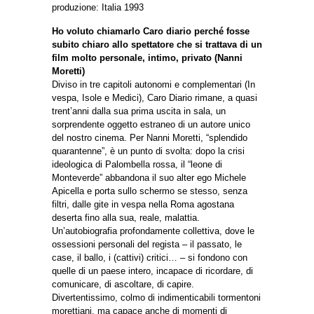
produzione: Italia 1993
Ho voluto chiamarlo Caro diario perché fosse
subito chiaro allo spettatore che si trattava di un
film molto personale, intimo, privato (Nanni
Moretti)
Diviso in tre capitoli autonomi e complementari (In
vespa, Isole e Medici), Caro Diario rimane, a quasi
trent’anni dalla sua prima uscita in sala, un
sorprendente oggetto estraneo di un autore unico
del nostro cinema. Per Nanni Moretti, “splendido
quarantenne”, è un punto di svolta: dopo la crisi
ideologica di Palombella rossa, il “leone di
Monteverde” abbandona il suo alter ego Michele
Apicella e porta sullo schermo se stesso, senza
filtri, dalle gite in vespa nella Roma agostana
deserta fino alla sua, reale, malattia.
Un’autobiografia profondamente collettiva, dove le
ossessioni personali del regista – il passato, le
case, il ballo, i (cattivi) critici… – si fondono con
quelle di un paese intero, incapace di ricordare, di
comunicare, di ascoltare, di capire.
Divertentissimo, colmo di indimenticabili tormentoni
morettiani, ma capace anche di momenti di