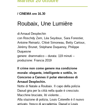
Martedì 20 ottobre
/
CINEMA ore 16.30
Roubaix, Une Lumière
di Arnaud Desplechin
con Roschdy Zem, Léa Seydoux, Sara Forestier,
Antoine Reinartz, Chloé Simoneau, Betty Cartoux,
Jérémy Brunet, Stéphane Duquenoy, Philippe
Duquesne
genere: drammatico – durata: 119 minuti –
produzione: Francia 2019
Il crime non come genere ma condizione
morale: elegante, intelligente e sottile, in
Concorso a Cannes il polar eterodosso di
Arnaud Desplechin.
Notte di Natale a Roubaix. Il capo della polizia
Daoud gira per la città nella quale è cresciuto.
Macchine bruciate, liti violente…
Alla stazione di polizia, Louis Coterelle è il nuovo
arrivato, fresco di accademia. Daoud e Louis