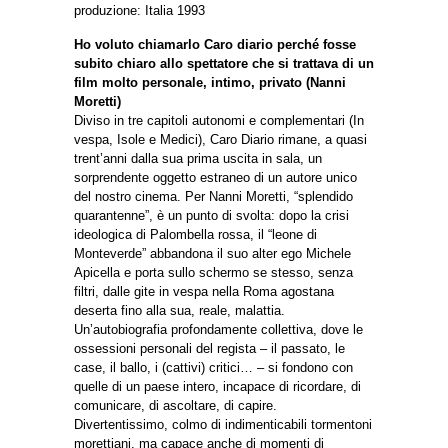
produzione: Italia 1993
Ho voluto chiamarlo Caro diario perché fosse
subito chiaro allo spettatore che si trattava di un
film molto personale, intimo, privato (Nanni
Moretti)
Diviso in tre capitoli autonomi e complementari (In
vespa, Isole e Medici), Caro Diario rimane, a quasi
trent’anni dalla sua prima uscita in sala, un
sorprendente oggetto estraneo di un autore unico
del nostro cinema. Per Nanni Moretti, “splendido
quarantenne”, è un punto di svolta: dopo la crisi
ideologica di Palombella rossa, il “leone di
Monteverde” abbandona il suo alter ego Michele
Apicella e porta sullo schermo se stesso, senza
filtri, dalle gite in vespa nella Roma agostana
deserta fino alla sua, reale, malattia.
Un’autobiografia profondamente collettiva, dove le
ossessioni personali del regista – il passato, le
case, il ballo, i (cattivi) critici… – si fondono con
quelle di un paese intero, incapace di ricordare, di
comunicare, di ascoltare, di capire.
Divertentissimo, colmo di indimenticabili tormentoni
morettiani, ma capace anche di momenti di