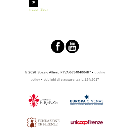
31
« Lug
Set »
© 2026 Spazio Alfieri. P.IVA 06340400487 •
cookie
policy
•
obblighi di trasparenza L.124/2017