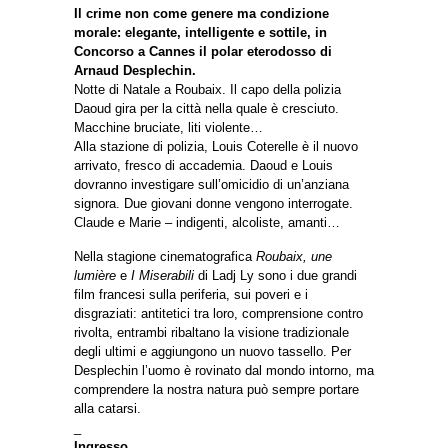
Il crime non come genere ma condizione
morale: elegante, intelligente e sottile, in
Concorso a Cannes il polar eterodosso di
Arnaud Desplechin.
Notte di Natale a Roubaix. Il capo della polizia
Daoud gira per la città nella quale è cresciuto.
Macchine bruciate, liti violente…
Alla stazione di polizia, Louis Coterelle è il nuovo
arrivato, fresco di accademia. Daoud e Louis
dovranno investigare sull’omicidio di un’anziana
signora. Due giovani donne vengono interrogate.
Claude e Marie – indigenti, alcoliste, amanti…
Nella stagione cinematografica
Roubaix, une
lumière
e
I Miserabili
di Ladj Ly sono i due grandi
film francesi sulla periferia, sui poveri e i
disgraziati: antitetici tra loro, comprensione contro
rivolta, entrambi ribaltano la visione tradizionale
degli ultimi e aggiungono un nuovo tassello. Per
Desplechin l’uomo è rovinato dal mondo intorno, ma
comprendere la nostra natura può sempre portare
alla catarsi.
_
Ingresso