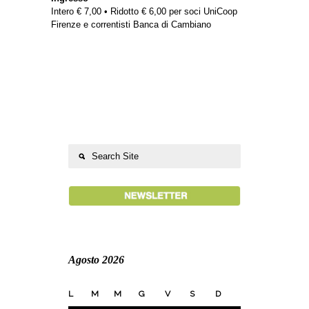
Intero € 7,00 • Ridotto € 6,00 per soci UniCoop
Firenze e correntisti Banca di Cambiano
Agosto 2026
L
M
M
G
V
S
D