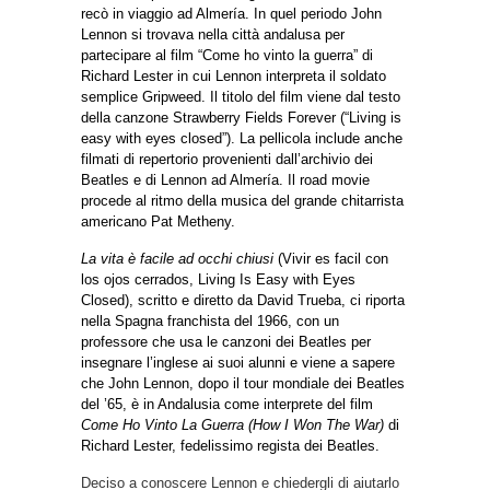
recò in viaggio ad Almería. In quel periodo John
Lennon si trovava nella città andalusa per
partecipare al film “Come ho vinto la guerra” di
Richard Lester in cui Lennon interpreta il soldato
semplice Gripweed. Il titolo del film viene dal testo
della canzone Strawberry Fields Forever (“Living is
easy with eyes closed”). La pellicola include anche
filmati di repertorio provenienti dall’archivio dei
Beatles e di Lennon ad Almería. Il road movie
procede al ritmo della musica del grande chitarrista
americano Pat Metheny.
La vita è facile ad occhi chiusi
(Vivir es facil con
los ojos cerrados, Living Is Easy with Eyes
Closed), scritto e diretto da David Trueba, ci riporta
nella Spagna franchista del 1966, con un
professore che usa le canzoni dei Beatles per
insegnare l’inglese ai suoi alunni e viene a sapere
che John Lennon, dopo il tour mondiale dei Beatles
del ’65, è in Andalusia come interprete del film
Come Ho Vinto La Guerra (How I Won The War)
di
Richard Lester, fedelissimo regista dei Beatles.
Deciso a conoscere Lennon e chiedergli di aiutarlo