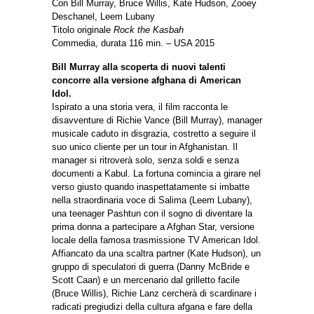
Con Bill Murray, Bruce Willis, Kate Hudson, Zooey
Deschanel, Leem Lubany
Titolo originale
Rock the Kasbah
Commedia, durata 116 min. – USA 2015
Bill Murray alla scoperta di nuovi talenti
concorre alla versione afghana di American
Idol.
Ispirato a una storia vera, il film racconta le
disavventure di Richie Vance (Bill Murray), manager
musicale caduto in disgrazia, costretto a seguire il
suo unico cliente per un tour in Afghanistan. Il
manager si ritroverà solo, senza soldi e senza
documenti a Kabul. La fortuna comincia a girare nel
verso giusto quando inaspettatamente si imbatte
nella straordinaria voce di Salima (Leem Lubany),
una teenager Pashtun con il sogno di diventare la
prima donna a partecipare a Afghan Star, versione
locale della famosa trasmissione TV American Idol.
Affiancato da una scaltra partner (Kate Hudson), un
gruppo di speculatori di guerra (Danny McBride e
Scott Caan) e un mercenario dal grilletto facile
(Bruce Willis), Richie Lanz cercherà di scardinare i
radicati pregiudizi della cultura afgana e fare della