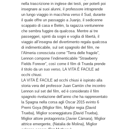
nella trascrizione in inglese dei testi, per poterli poi
insegnare ai suoi alunni, il professore intraprende
un lungo viaggio in macchina verso il Sud, durante
il quale offre un passaggio a Juanjo, il sedicenne
scappato di casa e Belén, la ragazza ventunenne
che sembra fuggire da qualcosa. Mentre ai tre
passeggeri, spinti da sogni e voglia di libertà, il
viaggio all’insegna del divertimento regala qualcosa
di indimenticabile, sul set spagnolo del film, ne
l’Almeria conosciuta come “Terra delle fragole”,
Lennon compone l’indimenticabile “Strawberry
Fields Forever”, così come il film di Trueda prende
il titolo da un suo verso, LA VITA È FACILE ad
occhi chiusi.
LA VITA È FACILE ad occhi chiusi è ispirato alla
storia vera del professor Juan Carrión che incontro
Lennon sul set del film, ed è considerato il film
spagnolo rivelazione dell’anno che ha rappresentato
la Spagna nella corsa agli Oscar 2015 evinto 6
Premi Goya (Miglior film, Miglior regia (David
Trueba), Miglior sceneggiatura (David Trueba),
Miglior attore protagonista (Javier Cámara), Miglior
attrice emergente, (Natalia de Molina), Miglior