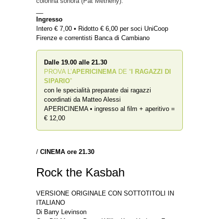
colonna sonora (Pat Metheny).
__
Ingresso
Intero € 7,00 • Ridotto € 6,00 per soci UniCoop
Firenze e correntisti Banca di Cambiano
Dalle 19.00 alle 21.30
PROVA L’
APERICINEMA
DE “
I RAGAZZI DI
SIPARIO
”
con le specialità preparate dai ragazzi
coordinati da Matteo Alessi
APERICINEMA • ingresso al film + aperitivo =
€ 12,00
/
CINEMA ore 21.30
Rock the Kasbah
VERSIONE ORIGINALE CON SOTTOTITOLI IN
ITALIANO
Di Barry Levinson