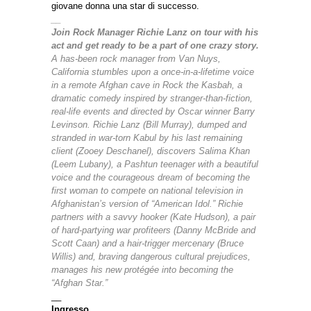
giovane donna una star di successo.
__
Join Rock Manager Richie Lanz on tour with his
act and get ready to be a part of one crazy story.
A has-been rock manager from Van Nuys,
California stumbles upon a once-in-a-lifetime voice
in a remote Afghan cave in Rock the Kasbah, a
dramatic comedy inspired by stranger-than-fiction,
real-life events and directed by Oscar winner Barry
Levinson. Richie Lanz (Bill Murray), dumped and
stranded in war-torn Kabul by his last remaining
client (Zooey Deschanel), discovers Salima Khan
(Leem Lubany), a Pashtun teenager with a beautiful
voice and the courageous dream of becoming the
first woman to compete on national television in
Afghanistan’s version of “American Idol.” Richie
partners with a savvy hooker (Kate Hudson), a pair
of hard-partying war profiteers (Danny McBride and
Scott Caan) and a hair-trigger mercenary (Bruce
Willis) and, braving dangerous cultural prejudices,
manages his new protégée into becoming the
“Afghan Star.”
__
Ingresso