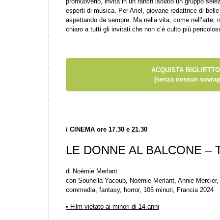
promuoverlo, invita in un ranch isolato un gruppo selezio
esperti di musica. Per Ariel, giovane redattrice di bel
aspettando da sempre. Ma nella vita, come nell’arte,
chiaro a tutti gli invitati che non c’è culto più pericolos
ACQUISTA BIGLIETTO
(senza nessun sovrap
/
CINEMA ore 17.30 e 21.30
LE DONNE AL BALCONE – Th
di Noémie Merlant
con Souheila Yacoub, Noémie Merlant, Annie Mercier, 
commedia, fantasy, horror, 105 minuti, Francia 2024
• Film vietato ai minori di 14 anni