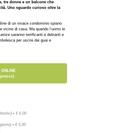
a, tre donne e un balcone che
ità. Uno sguardo curioso oltre la
uiline di un vivace condominio spiano
nte vicino di casa. Ma quando l’uomo le
enze saranno terrificanti e deliranti e
mbolesca per uscire dai guai e
 ONLINE
prezzo)
festivi) • € 6,00
 giorno) • € 5,00
a