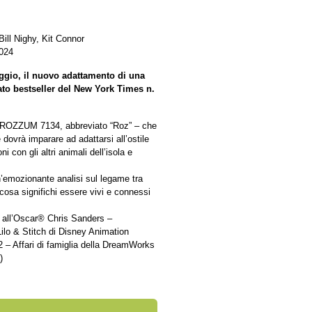
ill Nighy, Kit Connor
2024
ggio, il nuovo adattamento di una
iato bestseller del New York Times n.
ità ROZZUM 7134, abbreviato “Roz” – che
 dovrà imparare ad adattarsi all’ostile
con gli altri animali dell’isola e
n’emozionante analisi sul legame tra
osa significhi essere vivi e connessi
to all’Oscar® Chris Sanders –
Lilo & Stitch di Disney Animation
 – Affari di famiglia della DreamWorks
)