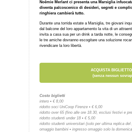
Noémie Merlant ci presenta una Marsiglia infuocat
diventa palcoscenico di desideri, segreti e complic
ringhiera cambierà tutto.
Durante una torrida estate a Marsiglia, tre giovani inq
dal balcone del loro appartamento la vita di un attrae
invita a casa sua per un drink a tarda notte, le consegu
le tre amiche dovranno escogitare una soluzione roca
rivendicare la loro libertà.
ACQUISTA BIGLIETTO
(senza nessun sovrap
Costo biglietti
intero • € 8,00
ridotto soci UniCoop Firenze • € 6,00
ridotto over 65 (fino alle ore 18.30, esclusi festivi e pre
ridotto studenti under 18 • € 5,00
ridotto studenti universitari (solo per ultima replica del
omaggio bambini • ingresso omaggio solo la domenic