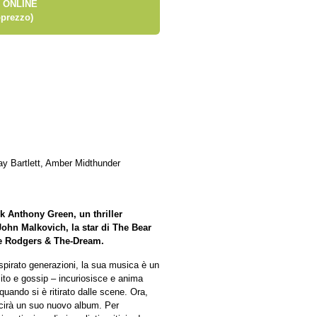
 ONLINE
prezzo)
ay Bartlett, Amber Midthunder
rk Anthony Green, un thriller
John Malkovich, la star di The Bear
le Rodgers & The-Dream.
spirato generazioni, la sua musica è un
ito e gossip – incuriosisce e anima
uando si è ritirato dalle scene. Ora,
scirà un suo nuovo album. Per