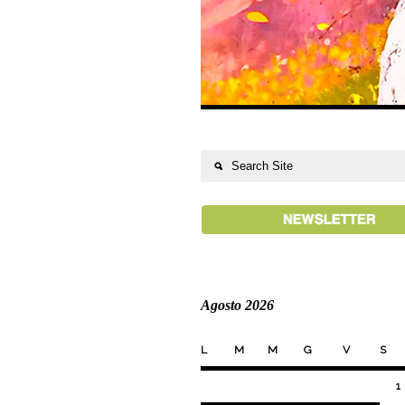
Agosto 2026
L
M
M
G
V
S
1