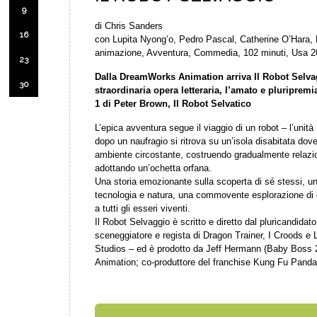
9
di Chris Sanders
16
con Lupita Nyong’o, Pedro Pascal, Catherine O’Hara, B
animazione, Avventura, Commedia, 102 minuti, Usa 
23
Dalla DreamWorks Animation arriva Il Robot Selva
30
straordinaria opera letteraria, l’amato e pluriprem
1 di Peter Brown, Il Robot Selvatico
L’epica avventura segue il viaggio di un robot – l’un
dopo un naufragio si ritrova su un’isola disabitata dove
ambiente circostante, costruendo gradualmente relazioni 
adottando un’ochetta orfana.
Una storia emozionante sulla scoperta di sé stessi, u
tecnologia e natura, una commovente esplorazione di c
a tutti gli esseri viventi.
Il Robot Selvaggio è scritto e diretto dal pluricandida
sceneggiatore e regista di Dragon Trainer, I Croods e 
Studios – ed è prodotto da Jeff Hermann (Baby Boss 2
Animation; co-produttore del franchise Kung Fu Panda