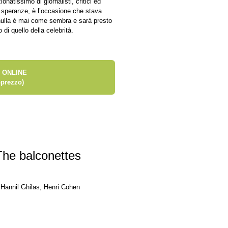
natissimo di giornalisti, critici ed
le speranze, è l’occasione che stava
 nulla è mai come sembra e sarà presto
o di quello della celebrità.
 ONLINE
prezzo)
e balconettes
Hannil Ghilas, Henri Cohen