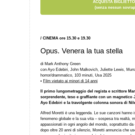
ACQUISTA BIGLIETTO
(senza nessun sovrap
/
CINEMA ore 15.30 e 19.30
Opus. Venera la tua stella
di Mark Anthony Green
con Ayo Edebiri, John Malkovich, Juliette Lewis, Murr
horror/drammatico, 103 minuti, Usa 2025
•
Film vietato ai minori di 14 anni
Il primo lungometraggio del regista e scrittore Ma
sorprendente, teso e graffiante con un magnetico 
Ayo Edebiri e la travolgente colonna sonora di Ni
Alfred Moretti è una leggenda. Le sue canzoni hanno i
fenomeno globale e la sua vita – sospesa tra realtà, m
appassionati in ogni angolo del mondo, soprattutto da q
dopo oltre 20 anni di silenzio, Moretti annuncia che u