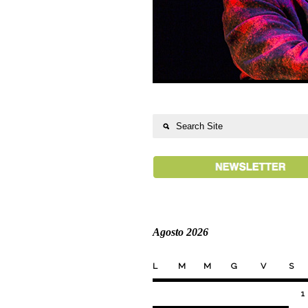
Agosto 2026
L
M
M
G
V
S
1