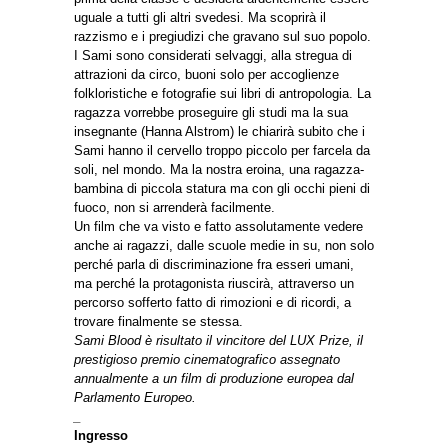
uguale a tutti gli altri svedesi. Ma scoprirà il
razzismo e i pregiudizi che gravano sul suo popolo.
I Sami sono considerati selvaggi, alla stregua di
attrazioni da circo, buoni solo per accoglienze
folkloristiche e fotografie sui libri di antropologia. La
ragazza vorrebbe proseguire gli studi ma la sua
insegnante (Hanna Alstrom) le chiarirà subito che i
Sami hanno il cervello troppo piccolo per farcela da
soli, nel mondo. Ma la nostra eroina, una ragazza-
bambina di piccola statura ma con gli occhi pieni di
fuoco, non si arrenderà facilmente.
Un film che va visto e fatto assolutamente vedere
anche ai ragazzi, dalle scuole medie in su, non solo
perché parla di discriminazione fra esseri umani,
ma perché la protagonista riuscirà, attraverso un
percorso sofferto fatto di rimozioni e di ricordi, a
trovare finalmente se stessa.
Sami Blood è risultato il vincitore del LUX Prize, il
prestigioso premio cinematografico assegnato
annualmente a un film di produzione europea dal
Parlamento Europeo.
_
Ingresso