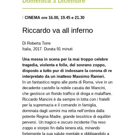
Domenica 3 Dicembre
/
CINEMA ore 16.00, 19.45 e 21.30
Riccardo va all inferno
Di Roberta Torre
Italia, 2017. Durata 91 minuti
Una messa in scena per la mai troppo celebre
tragedia, violenta e folle, del sovrano zoppo,
disposto a tutto pur di indossare la corona di re
interpretato da un inatteso Massimo Ranieri.
In un fantastico regno alle porte di Roma, vive in un
decadente castello la nobile casata dei Mancini,
che gestisce un florido traffico di droga e malaffare.
Riccardo Mancini è da sempre in lotta con i fratelli
per la supremazia e il comando in famiglia,
dominata dagli uomini ma retta nell’ombra dalla
potente Regina Madre, grande tessitrice di equilibri
perversi. Un tragico e oscuro incidente l’ha reso
zoppo e storpio fin dalla tenera età, minando
fortemente la sua salute mentale e obbligandolo a