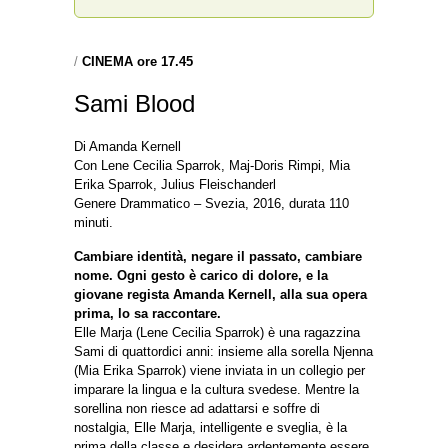
/
CINEMA ore
17.45
Sami Blood
Di Amanda Kernell
Con Lene Cecilia Sparrok, Maj-Doris Rimpi, Mia
Erika Sparrok, Julius Fleischanderl
Genere Drammatico – Svezia, 2016, durata 110
minuti.
Cambiare identità, negare il passato, cambiare
nome. Ogni gesto è carico di dolore, e la
giovane regista Amanda Kernell, alla sua opera
prima, lo sa raccontare.
Elle Marja (Lene Cecilia Sparrok) è una ragazzina
Sami di quattordici anni: insieme alla sorella Njenna
(Mia Erika Sparrok) viene inviata in un collegio per
imparare la lingua e la cultura svedese. Mentre la
sorellina non riesce ad adattarsi e soffre di
nostalgia, Elle Marja, intelligente e sveglia, è la
prima della classe e desidera ardentemente essere