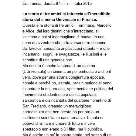
Commedia, durata 87 min. – Italia 2015
La storia di tre amici si intreccia all’incredibile
storia del cinema Universale di Firenze.
Questa è la storia di tre amici: Tommaso, Marcello
e Alice, dei loro destini che s’intrecciano, si
lasciano e poi si ingarbugliano di nuovo, in una
serie di avventure che attraversano tre decenni –
dai favolosi sessanta ai plasticosi ottanta – e che
incarnano i sogni, le svagatezze, le illusioni e le
sconfitte di una generazione.
Ma questa è anche la storia di un cinema
(L’Universale) un cinema un po’ particolare a dire il
vero, dove per una strana congiuntura epocale,
rionale e perché no, astrale, per un periodo si sono
incontrate la cultura alta, sperimentale e politica del
movimento studentesco e quella popolare,
sarcastica e disincantata del quartiere fiorentino di
San Frediano, creando un meraviglioso
cortocircuito che ben presto ha portato a un
inatteso e scintillante caos creativo. In sala si
poteva dire, fare e creare di tutto e il vero
spettacolo non erano più i film, ma il pubblico.
Ma è anche un po’ la nostra storia, nel senso di un