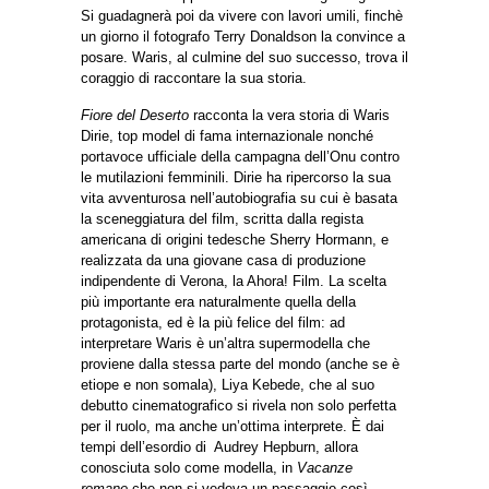
Si guadagnerà poi da vivere con lavori umili, finchè
un giorno il fotografo Terry Donaldson la convince a
posare. Waris, al culmine del suo successo, trova il
coraggio di raccontare la sua storia.
Fiore del Deserto
racconta la vera storia di Waris
Dirie, top model di fama internazionale nonché
portavoce ufficiale della campagna dell’Onu contro
le mutilazioni femminili. Dirie ha ripercorso la sua
vita avventurosa nell’autobiografia su cui è basata
la sceneggiatura del film, scritta dalla regista
americana di origini tedesche Sherry Hormann, e
realizzata da una giovane casa di produzione
indipendente di Verona, la Ahora! Film. La scelta
più importante era naturalmente quella della
protagonista, ed è la più felice del film: ad
interpretare Waris è un’altra supermodella che
proviene dalla stessa parte del mondo (anche se è
etiope e non somala), Liya Kebede, che al suo
debutto cinematografico si rivela non solo perfetta
per il ruolo, ma anche un’ottima interprete. È dai
tempi dell’esordio di Audrey Hepburn, allora
conosciuta solo come modella, in
Vacanze
romane
che non si vedeva un passaggio così