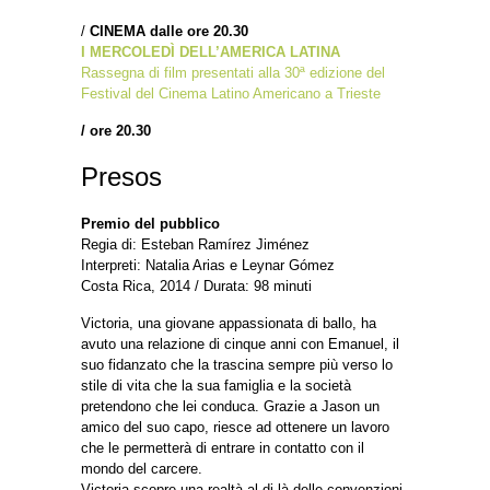
/
CINEMA
dalle ore 20.30
I MERCOLEDÌ DELL’AMERICA LATINA
Rassegna di film presentati alla 30ª edizione del
Festival del Cinema Latino Americano a Trieste
/ ore 20.30
Presos
Premio del pubblico
Regia di: Esteban Ramírez Jiménez
Interpreti: Natalia Arias e Leynar Gómez
Costa Rica, 2014 / Durata: 98 minuti
Victoria, una giovane appassionata di ballo, ha
avuto una relazione di cinque anni con Emanuel, il
suo fidanzato che la trascina sempre più verso lo
stile di vita che la sua famiglia e la società
pretendono che lei conduca. Grazie a Jason un
amico del suo capo, riesce ad ottenere un lavoro
che le permetterà di entrare in contatto con il
mondo del carcere.
Victoria scopre una realtà al di là delle convenzioni