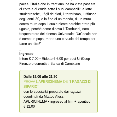
paese, l’Italia che in trent’anni ne ha viste passare
di cotte e di crude sotto i suoi campanili: le lotte
studentesche, i figli dei fiori, il terrorismo, il riflusso
degli anni ’80, e la fine di un mondo, di un muro
contro muro dopo il quale niente sarebbe stato più
uguale, perché come diceva il Tamburini, noto
frequentatore del cinema Universale: “Un’ideale non
è come un papa, morto uno ci vuole del tempo per
farne un altro!”.
_
Ingresso
Intero € 7,00 • Ridotto € 6,00 per soci UniCoop
Firenze e correntisti Banca di Cambiano
Dalle 19.00 alle 21.30
PROVA L’
APERICINEMA
DE “
I RAGAZZI DI
SIPARIO
”
con le specialità preparate dai ragazzi
coordinati da Matteo Alessi
APERICINEMA • ingresso al film + aperitivo =
€ 12,00