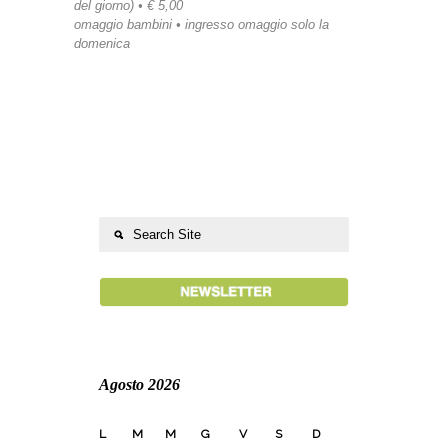
del giorno) • € 5,00
omaggio bambini • ingresso omaggio solo la
domenica
Agosto 2026
L
M
M
G
V
S
D