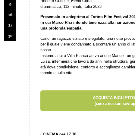
Roberto Gudese, Elena Cotta
9
drammatico, 112 minuti, Italia 2023
16
Presentato in anteprima al Torino Film Festival 2023
in cui Marco Risi infonde tenerezza alla narrazione
23
una profonda empatia.
30
Carlo, un ragazzo viziato e sregolato, una notte provo
per il quale viene condannato a scontare un anno di lav
riposo.
Insieme a lui a Villa Bianca arriva anche Manuel, un gi
Luisa, infermiera che lavora da anni nella struttura, 
età dove condivisione, conforto e accoglienza cambier
mondo e sulla vita.
ACQUISTA BIGLIETTO
(senza nessun sovrap
/
CINEMA ore 17.30