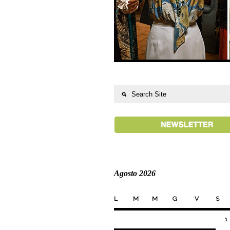
Agosto 2026
L
M
M
G
V
S
1