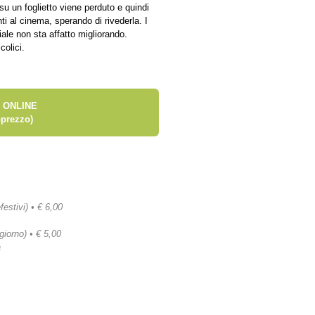
 su un foglietto viene perduto e quindi
ti al cinema, sperando di rivederla. I
iale non sta affatto migliorando.
colici.
 ONLINE
prezzo)
festivi) • € 6,00
 giorno) • € 5,00
a