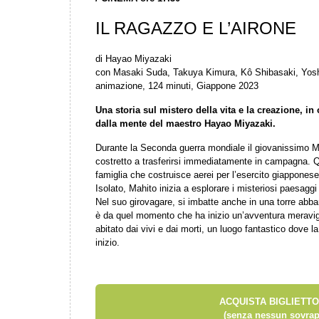
IL RAGAZZO E L’AIRONE
di Hayao Miyazaki
con Masaki Suda, Takuya Kimura, Kô Shibasaki, Yosh
animazione, 124 minuti, Giappone 2023
Una storia sul mistero della vita e la creazione, i
dalla mente del maestro Hayao Miyazaki.
Durante la Seconda guerra mondiale il giovanissimo M
costretto a trasferirsi immediatamente in campagna. Q
famiglia che costruisce aerei per l’esercito giapponese
Isolato, Mahito inizia a esplorare i misteriosi paesaggi
Nel suo girovagare, si imbatte anche in una torre abba
è da quel momento che ha inizio un’avventura meravig
abitato dai vivi e dai morti, un luogo fantastico dove l
inizio.
ACQUISTA BIGLIETTO
(senza nessun sovrap