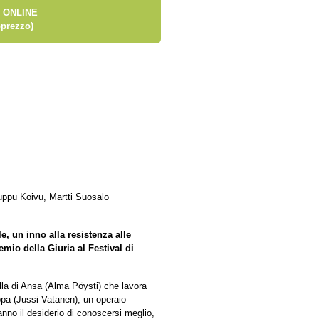
 ONLINE
prezzo)
uppu Koivu, Martti Suosalo
e, un inno alla resistenza alle
remio della Giuria al Festival di
ella di Ansa (Alma Pöysti) che lavora
a (Jussi Vatanen), un operaio
nno il desiderio di conoscersi meglio,