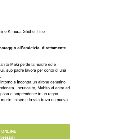
ino Kimura, Shôhei Hino
n omaggio all’amicizia, direttamente
ahito Maki perde la madre ed è
ui, suo padre lavora per conto di una
.
 intorno e incontra un airone cenerino.
ndonata. Incuriosito, Mahito vi entra ed
liosa e sorprendente in un regno
a morte finisce e la vita trova un nuovo
 ONLINE
prezzo)