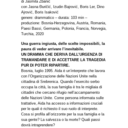
di Jasmila Žbanić
con Jasna Đuričić, Izudin Bajrović, Boris Ler, Dino
Ajrović, Boris Isaković
genere: drammatico – durata: 103 min –
produzione: Bosnia-Herzegovina, Austria, Romania,
Paesi Bassi, Germania, Polonia, Francia, Norvegia,
Turchia, 2020
Una guerra ingiusta, delle scelte impossibili, la
paura di veder arrivare l’inevitabile.
UN DRAMMA CHE DERIVA DALL’URGENZA DI
TRAMANDARE E DI ACCETTARE LA TRAGEDIA
PUR DI POTER RIPARTIRE.
Bosnia, luglio 1995. Aida è un’interprete che lavora
con l’Organizzazione delle Nazioni Unite nella
cittadina di Srebrenica. Quando l’esercito serbo
occupa la città, la sua famiglia è tra le migliaia di
cittadini che cercano rifugio nell’accampamento
delle Nazioni Unite. Come persona informata sulle
trattative, Aida ha accesso a informazioni cruciali
per le quali è richiesto il suo ruolo di interprete.
Cosa si profila all’orizzonte per la sua famiglia e la
sua gente? La salvezza o la morte? Quali passi
dovrà intraprendere?