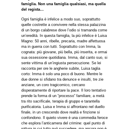
famiglia. Non una famiglia qualsiasi, ma quella
del regista…
Ogni famiglia è infelice a modo suo, soprattutto
quelle costrette a convivere nella stessa palazzina
di un borgo calabrese dove l’odio si tramanda come
un’eredità. In questa famiglia, la più infelice è Luisa
Magno: 50 anni, ribelle, precaria, madre affettuosa
ma in guerra con tutti. Soprattutto con Imma, la
cognata: più giovane, più bella, più inserita, e ormai
sua ossessione quotidiana. Imma, dal canto suo, si
sente vittima di un’ingiusta persecuzione. Se lei
racconta per ore le angherie subite, Luisa taglia
corto: Imma è solo una poco di buono. Mentre le
due donne si sfidano tra denunce e insulti, tre zie
anziane, un coro tragicomico, cercano
disperatamente di riportare la pace. Il loro tentativo
prende la forma di un “processo” familiare, a metà
tra rito sacrificale, terapia di gruppo e tarantella
purificatoria. Luisa e Imma si affrontano nel duello
finale, in un crescendo dove realtà e finzione si
confondono. Il quieto vivere è una commedia feroce
che esplora l’anticamera del crimine: quel punto di
rottura in cui tutto può succedere, ma ancora non è