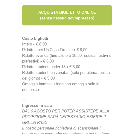
ACQUISTA BIGLIETTO ONLINE
(senza nessun sovrapprezzo)
Costo biglietti
Intero • € 8,00
Ridotto soci UniCoop Firenze • € 6,00
Ridotto over 65 (fino alle ore 18.30, esclusi festivi e
prefestivi) • € 6,00
Ridotto studenti under 18 • € 5,00
Ridotto studenti universitari (solo per ultima replica
del giorno) • € 5,00
Omaggio bambini • ingresso omaggio solo la
domenica
—
Ingresso in sala
DAL 6 AGOSTO PER POTER ASSISTERE ALLA
PROIEZIONE SARÀ NECESSARIO ESIBIRE IL
GREEN PASS.
Il nostro personale richiederà di scansionare il
vostro green pass, che sia cartaceo o sul telefono.