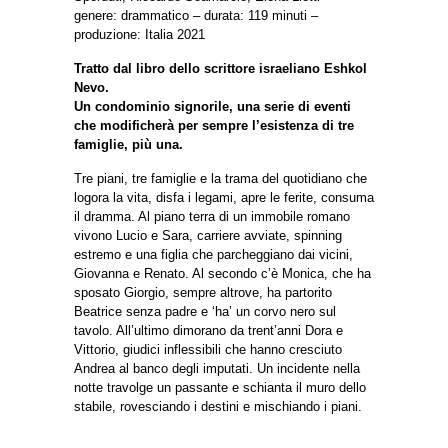
genere: drammatico – durata: 119 minuti –
produzione: Italia 2021
Tratto dal libro dello scrittore israeliano Eshkol
Nevo.
Un condominio signorile, una serie di eventi
che modificherà per sempre l’esistenza di tre
famiglie, più una.
Tre piani, tre famiglie e la trama del quotidiano che
logora la vita, disfa i legami, apre le ferite, consuma
il dramma. Al piano terra di un immobile romano
vivono Lucio e Sara, carriere avviate, spinning
estremo e una figlia che parcheggiano dai vicini,
Giovanna e Renato. Al secondo c’è Monica, che ha
sposato Giorgio, sempre altrove, ha partorito
Beatrice senza padre e ‘ha’ un corvo nero sul
tavolo. All’ultimo dimorano da trent’anni Dora e
Vittorio, giudici inflessibili che hanno cresciuto
Andrea al banco degli imputati. Un incidente nella
notte travolge un passante e schianta il muro dello
stabile, rovesciando i destini e mischiando i piani.