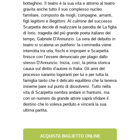
botteghino. Il teatro è la sua vita e attorno al teatro
gravita anche tutto il suo complesso nucleo
familiare, composto da mogli, compagne, amanti,
figli legittimi e illegittimi. Al culmine del successo
Scarpetta decide di realizzare la parodia de La figlia
di Iorio, tragedia del più grande poeta italiano del
tempo, Gabriele D’Annunzio. La sera del debutto in
teatro si scatena un putiferio: la commedia viene
interrotta tra urla, fischi e improperi e Scarpetta
finisce con l’essere denunciato per plagio dallo
stesso D’Annunzio. Inizia, così, la prima storica
causa sul diritto d’autore in Italia. Gli anni del
processo saranno logoranti per lui e per tutta la
famiglia tanto che il delicato equilibrio che la teneva
insieme pare sul punto di dissolversi. Tutto nella
vita di Scarpetta sembra andare in frantumi, ma
con un numero da grande attore saprà sfidare il
destino che lo voleva perduto e vincerà la sua
ultima partita.
ACQUISTA BIGLIETTO ONLINE