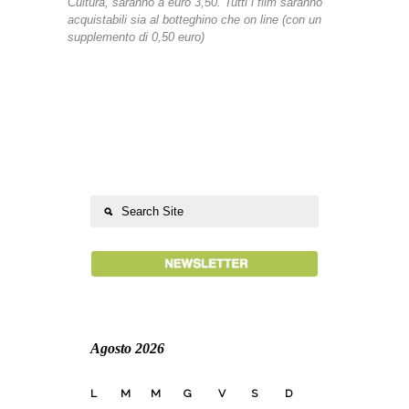
Cultura, saranno a euro 3,50. Tutti i film saranno
acquistabili sia al botteghino che on line (con un
supplemento di 0,50 euro)
Agosto 2026
L
M
M
G
V
S
D