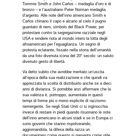
Tommie Smith e John Carlos – medaglia d’oro e di
bronzo – e l’australiano Peter Norman medaglia
d’argento. Alle note dell’inno americano Smith e
Carlos chinano il capo e alzano al cielo il pugno
guantato di nero, simbolo del Black Power, per
protestare contro la segregazione razziale negli
USA e rendere nota al mondo intero la lotta degli
afroamericani per l’eguaglianza. Un segno di
protesta eclatante, fissato nella storia dell’umanità
da una foto divenuta icona del 20° secolo: un saluto
divenuto gesto di libertà.
Va detto subito che avrebbe meritato un’uscita
all’epoca della sua realizzazione e che quindi va
apprezzata la scelta di distribuirlo anche se a dieci
anni di distanza. Si potrebbe anzi affermare che la
sua valenza è, purtroppo, aumentata in questi
tempi di forme più o meno esplicite di razzismo
riemergente. Se negli Stati Uniti ci si inginocchia
invece di restare in piedi quando risuonano le note
dell’inno americano in alcuni stadi e se in Europa ci
sono governi che stanno rispolverando,
aggiornandola, la difesa della razza un
documentario come questo si presenta come utile