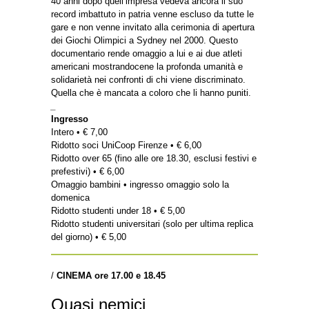
40 anni dopo quell’impresa vedeva ancora il suo
record imbattuto in patria venne escluso da tutte le
gare e non venne invitato alla cerimonia di apertura
dei Giochi Olimpici a Sydney nel 2000. Questo
documentario rende omaggio a lui e ai due atleti
americani mostrandocene la profonda umanità e
solidarietà nei confronti di chi viene discriminato.
Quella che è mancata a coloro che li hanno puniti.
_
Ingresso
Intero • € 7,00
Ridotto soci UniCoop Firenze • € 6,00
Ridotto over 65 (fino alle ore 18.30, esclusi festivi e
prefestivi) • € 6,00
Omaggio bambini • ingresso omaggio solo la
domenica
Ridotto studenti under 18 • € 5,00
Ridotto studenti universitari (solo per ultima replica
del giorno) • € 5,00
/
CINEMA ore 17.00 e 18.45
Quasi nemici