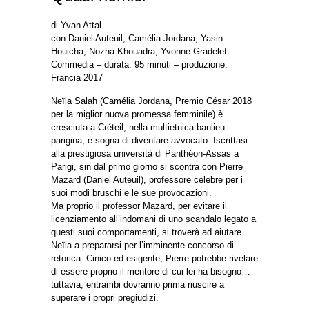
di Yvan Attal
con Daniel Auteuil, Camélia Jordana, Yasin
Houicha, Nozha Khouadra, Yvonne Gradelet
Commedia – durata: 95 minuti – produzione:
Francia 2017
Neïla Salah (Camélia Jordana, Premio César 2018
per la miglior nuova promessa femminile) è
cresciuta a Créteil, nella multietnica banlieu
parigina, e sogna di diventare avvocato. Iscrittasi
alla prestigiosa università di Panthéon-Assas a
Parigi, sin dal primo giorno si scontra con Pierre
Mazard (Daniel Auteuil), professore celebre per i
suoi modi bruschi e le sue provocazioni.
Ma proprio il professor Mazard, per evitare il
licenziamento all’indomani di uno scandalo legato a
questi suoi comportamenti, si troverà ad aiutare
Neïla a prepararsi per l’imminente concorso di
retorica. Cinico ed esigente, Pierre potrebbe rivelare
di essere proprio il mentore di cui lei ha bisogno…
tuttavia, entrambi dovranno prima riuscire a
superare i propri pregiudizi.