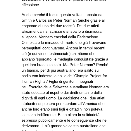
riflessione.
Anche perché il focus questa volta si sposta da
Smith e Carlos su Peter Norman (anche grazie al
cognome di uno dei due registi). Dei due atleti
afroamericani si scrisse e si sparlò a dismisura
all’epoca. Vennero cacciati dalla Federazione
Olimpica e le minacce di morte che già li avevano
perseguitati continuarono. Ancora in tempi recenti
c’è (e qui viene testimoniato) chi ritiene che
abbiano ‘sporcato’ le medaglie conquistate grazie a
quel loro braccio alzato. Ma Peter Norman? Perché
un bianco, per di più australiano, era salito sul
podio con indosso la spilla dell’Olympic Project for
Human Rights? Figlio di genitori impegnati
nell’Esercito della Salvezza australiano Norman era
stato educato al rispetto dei diritti umani e della
dignità di ogni uomo. La decisione che i due atleti
statunitensi presero per ricordare all’America che
anche loro erano suoi figli e cittadini non poteva
lasciarlo indifferente. Ecco allora la solidarietà
espressa pubblicamente e le conseguenze che ne
derivarono. Il più grande velocista australiano che