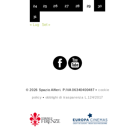
24
25
26
27
28
29
30
31
« Lug
Set »
© 2026 Spazio Alfieri. P.IVA 06340400487 •
cookie
policy
•
obblighi di trasparenza L.124/2017