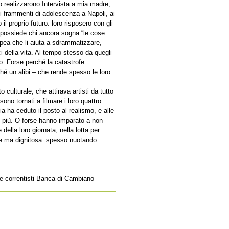
 realizzarono Intervista a mia madre,
 frammenti di adolescenza a Napoli, ai
l proprio futuro: loro risposero con gli
à possiede chi ancora sogna “le cose
nopea che li aiuta a sdrammatizzare,
ci della vita. Al tempo stesso da quegli
o. Forse perché la catastrofe
é un alibi – che rende spesso le loro
culturale, che attirava artisti da tutto
ono tornati a filmare i loro quattro
nia ha ceduto il posto al realismo, e alle
 più. O forse hanno imparato a non
 della loro giornata, nella lotta per
ile ma dignitosa: spesso nuotando
e e correntisti Banca di Cambiano