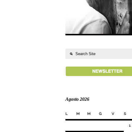
Agosto 2026
L
M
M
G
V
S
1