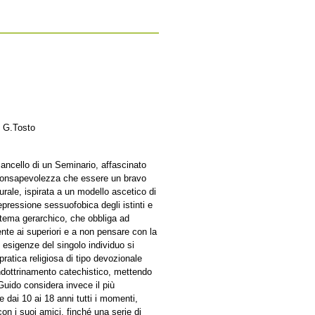
, G.Tosto
 cancello di un Seminario, affascinato
 consapevolezza che essere un bravo
rale, ispirata a un modello ascetico di
epressione sessuofobica degli istinti e
istema gerarchico, che obbliga ad
nte ai superiori e a non pensare con la
e esigenze del singolo individuo si
pratica religiosa di tipo devozionale
l’indottrinamento catechistico, mettendo
 Guido considera invece il più
 dai 10 ai 18 anni tutti i momenti,
on i suoi amici, finché una serie di