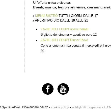
Un’offerta unica e diversa.
Eventi, musica, teatro e arti visive, con mangiare&
/
MENU BISTRÒ
TUTTI I GIORNI DALLE 17
/ APERITIVO BIO DALLE 19 ALLE 21
ZAZIE JOLI COUP! apericinema!
Biglietto del cinema + aperitivo euro 12
ZAZIE JOLI COUP! DinnerShow!
Cene al cinema in balconata il mercoledì e il gio
20
 Spazio Alfieri. P.IVA 06340400487 •
cookie policy
•
obblighi di trasparenza L.1