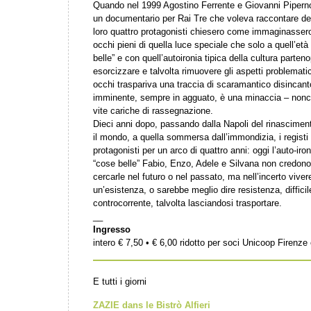
Quando nel 1999 Agostino Ferrente e Giovanni Piperno
un documentario per Rai Tre che voleva raccontare dei
loro quattro protagonisti chiesero come immaginassero i
occhi pieni di quella luce speciale che solo a quell’et
belle” e con quell’autoironia tipica della cultura parte
esorcizzare e talvolta rimuovere gli aspetti problemati
occhi traspariva una traccia di scaramantico disincant
imminente, sempre in agguato, è una minaccia – nonch
vite cariche di rassegnazione.
Dieci anni dopo, passando dalla Napoli del rinascimento 
il mondo, a quella sommersa dall’immondizia, i registi s
protagonisti per un arco di quattro anni: oggi l’auto-iro
“cose belle” Fabio, Enzo, Adele e Silvana non credono
cercarle nel futuro o nel passato, ma nell’incerto vivere
un’esistenza, o sarebbe meglio dire resistenza, diffic
controcorrente, talvolta lasciandosi trasportare.
__
Ingresso
intero € 7,50 • € 6,00 ridotto per soci Unicoop Firenz
E tutti i giorni
ZAZIE dans le Bistrò Alfieri