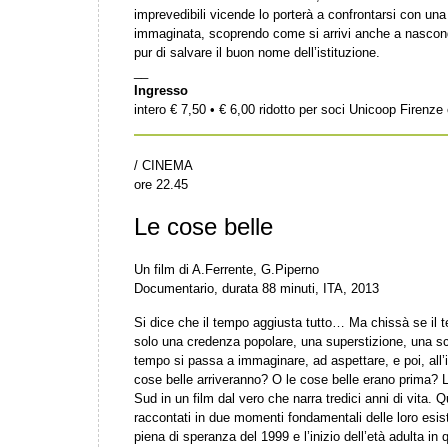
imprevedibili vicende lo porterà a confrontarsi con una
immaginata, scoprendo come si arrivi anche a nascon
pur di salvare il buon nome dell’istituzione.
__
Ingresso
intero € 7,50 • € 6,00 ridotto per soci Unicoop Firenz
/ CINEMA
ore 22.45
Le cose belle
Un film di A.Ferrente, G.Piperno
Documentario, durata 88 minuti, ITA, 2013
Si dice che il tempo aggiusta tutto… Ma chissà se il 
solo una credenza popolare, una superstizione, una s
tempo si passa a immaginare, ad aspettare, e poi, all’i
cose belle arriveranno? O le cose belle erano prima? La
Sud in un film dal vero che narra tredici anni di vita. 
raccontati in due momenti fondamentali delle loro esis
piena di speranza del 1999 e l’inizio dell’età adulta in 