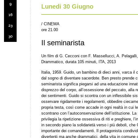
9
Lunedi 30 Giugno
16
/ CINEMA
23
ore 21.00
30
Il seminarista
Un film di G. Cecconi con F. Massellucci, A. Pelagalli
Drammatico, durata 105 minuti, ITA, 2013
Italia, 1959. Guido, un bambino di dieci anni, varca il
dal sogno di diventare sacerdote. Ben presto prende
seminarista significa piegarsi ad una educazione innatu
disprezzo del corpo, all’ossessione del peccato, alla r
dei sentimenti. Guido si scontra con un inflessibile s
osservare rigidamente i regolamenti, obbedire ciecame
propria testa, così come accade in ogni realtà in cui l
scontrano con l’autoconservazione dell’istituzione. La 
privilegia la ripetizione ossessiva di riti e preghiere, 
in secondo piano la solidarietà verso i più deboli, che
importante dei comandamenti. Il protagonista condivide
divertenti ma anche drammatici, della vita in comune c