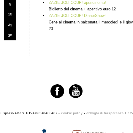
ZAZIE JOLI COUP! apericinema!
9
Biglietto del cinema + aperitivo euro 12
16
ZAZIE JOLI COUP! DinnerShow!
Cene al cinema in balconata il mercoledì e il gio
23
20
30
 Spazio Alfieri. P.IVA 06340400487 •
cookie policy
•
obblighi di trasparenza L.1