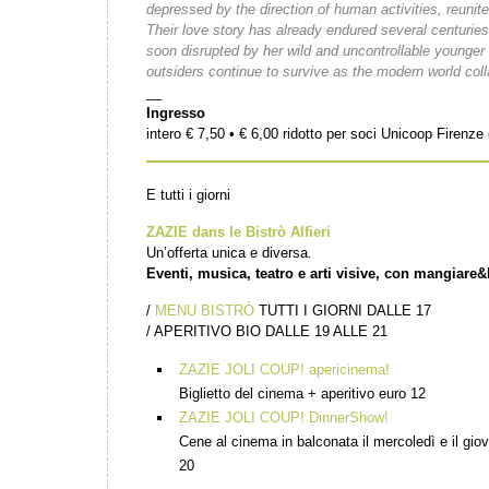
depressed by the direction of human activities, reunite
Their love story has already endured several centuries 
soon disrupted by her wild and uncontrollable younger 
outsiders continue to survive as the modern world co
__
Ingresso
intero € 7,50 • € 6,00 ridotto per soci Unicoop Firenz
E tutti i giorni
ZAZIE dans le Bistrò Alfieri
Un’offerta unica e diversa.
Eventi, musica, teatro e arti visive, con mangiare&
/
MENU BISTRÒ
TUTTI I GIORNI DALLE 17
/ APERITIVO BIO DALLE 19 ALLE 21
ZAZIE JOLI COUP! apericinema!
Biglietto del cinema + aperitivo euro 12
ZAZIE JOLI COUP! DinnerShow!
Cene al cinema in balconata il mercoledì e il gio
20