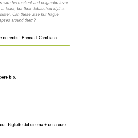
s with his resilient and enigmatic lover.
at least, but their debauched idyll is
sister. Can these wise but fragile
llapses around them?
e e correntisti Banca di Cambiano
bere bio.
vedì. Biglietto del cinema + cena euro