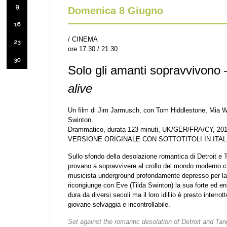
9
Domenica 8 Giugno
16
/ CINEMA
23
ore 17.30 / 21.30
30
Solo gli amanti sopravvivono
alive
Un film di Jim Jarmusch, con Tom Hiddlestone, Mia W
Swinton.
Drammatico, durata 123 minuti, UK/GER/FRA/CY, 20
VERSIONE ORIGINALE CON SOTTOTITOLI IN ITA
Sullo sfondo della desolazione romantica di Detroit e T
provano a sopravvivere al crollo del mondo moderno c
musicista underground profondamente depresso per la d
ricongiunge con Eve (Tilda Swinton) la sua forte ed e
dura da diversi secoli ma il loro idillio è presto interro
giovane selvaggia e incontrollabile.
Set against the romantic desolation of Detroit and Ta