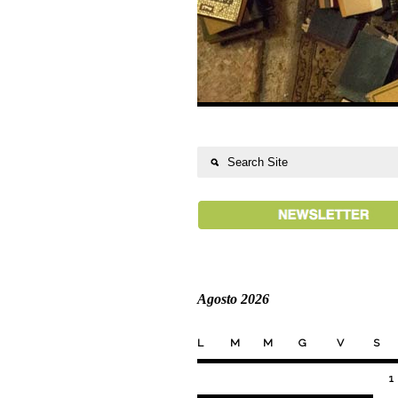
Agosto 2026
L
M
M
G
V
S
1