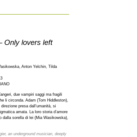
 –
Only lovers left
asikowska, Anton Yelchin, Tilda
13
LIANO
angeri, due vampiri saggi ma fragili
he li circonda. Adam (Tom Hiddleston),
irezione presa dall’umanità, si
nigmatica amata. La loro storia d’amore
tto dalla sorella di lei (Mia Wasikowska),
ngier, an underground musician, deeply