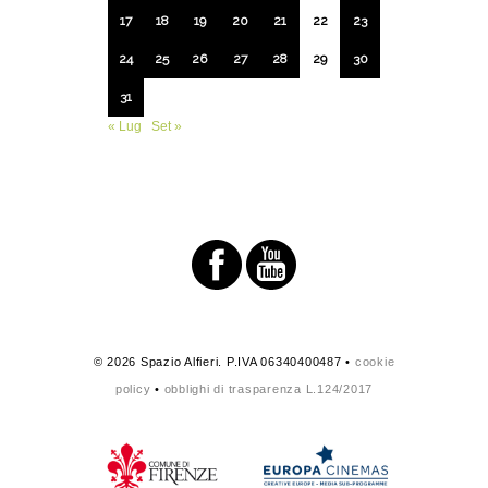
17
18
19
20
21
22
23
24
25
26
27
28
29
30
31
« Lug
Set »
© 2026 Spazio Alfieri. P.IVA 06340400487 •
cookie
policy
•
obblighi di trasparenza L.124/2017