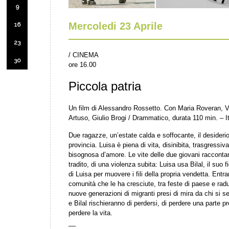
9
Mercoledi 23 Aprile
16
23
/ CINEMA
30
ore 16.00
Piccola patria
Un film di Alessandro Rossetto. Con Maria Roveran, V
Artuso, Giulio Brogi / Drammatico, durata 110 min. – I
Due ragazze, un’estate calda e soffocante, il desideri
provincia. Luisa è piena di vita, disinibita, trasgressi
bisognosa d’amore. Le vite delle due giovani raccontano
tradito, di una violenza subita: Luisa usa Bilal, il suo
di Luisa per muovere i fili della propria vendetta. Entr
comunità che le ha cresciute, tra feste di paese e radun
nuove generazioni di migranti presi di mira da chi si
e Bilal rischieranno di perdersi, di perdere una parte p
perdere la vita.
__