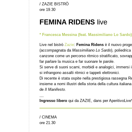
/ ZAZIE BISTRÒ
ore 19.30
FEMINA RIDENS
live
* Francesca Messina (feat. Massimiliano Lo
Sardo) 
Live nel bistrò
Zazie
:
Femina Ridens
è il nuovo proge
(accompagnata da
Massimiliano Lo Sardo
), poliedrica
canzone come un percorso ritmico stratificato, sovrapp
far parlare la musica e far suonare le parole.
Si serve di suoni scarni, morbidi e analogici, immersi
si infrangono assalti ritmici e tappeti elettronici.
Di recente è stata ospite nella prestigiosa rassegna Re
insieme a nomi illustri della storia della cultura italia
de
Il Manifesto
.
__
Ingresso libero
qui da ZAZIE, dans per AperitivoLive* 
/ CINEMA
ore 21.30