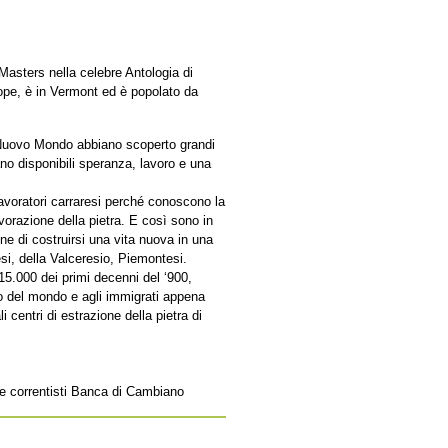
Masters nella celebre Antologia di
pe, è in Vermont ed è popolato da
l Nuovo Mondo abbiano scoperto grandi
ano disponibili speranza, lavoro e una
lavoratori carraresi perché conoscono la
avorazione della pietra. E così sono in
ne di costruirsi una vita nuova in una
esi, della Valceresio, Piemontesi.
 15.000 dei primi decenni del ‘900,
gio del mondo e agli immigrati appena
i centri di estrazione della pietra di
e e correntisti Banca di Cambiano