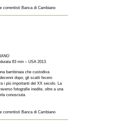
e e correntisti Banca di Cambiano
LIANO
, durata 83 min – USA 2013.
, una bambinaia che custodiva
decenni dopo; gli scatti fecero
ra i più importanti del XX secolo. La
raverso fotografie inedite, oltre a una
erla conosciuta.
e e correntisti Banca di Cambiano