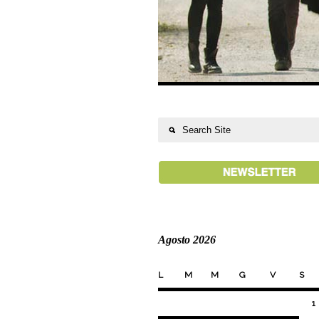
Agosto 2026
L
M
M
G
V
S
1