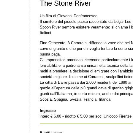
The Stone River
Un film di Giovanni Donfrancesco.
Il cimitero del piccolo paese raccontato da Edgar Lee 
Spoon River sembra esistere veramente: si chiama Ho
Italiani.
Fine Ottocento. A Carrara si diffonde la voce che ne
cave di granito e che per chi voglia tentare la sorte si
buona paga.
Gli imprenditori americani ricercano particolarmente i 
loro abilità e la padronanza unica nella tecnica della l
molti a prendere la decisione di emigrare con l’ambizio
società migliore. Insieme ai Carraresi, scalpellini ticin
La città di Barre passa dai 2.060 residenti del 1880 ai
grazie all’apertura delle più grandi cave di granito gri
giunti dall’Italia ma, in certa misura, anche dai principal
Scozia, Spagna, Svezia, Francia, Irlanda.
__
Ingresso
intero € 6,00 • ridotto € 5,00 per soci Unicoop Firenz
E tutti i giorni