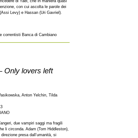
’incedere di Yael, che in maniera quasi
tenzione, con cui ascolta le parole dei
(Assi Levy) e Hassan (Uri Gavriel).
e e correntisti Banca di Cambiano
 –
Only lovers left
asikowska, Anton Yelchin, Tilda
13
LIANO
angeri, due vampiri saggi ma fragili
he li circonda. Adam (Tom Hiddleston),
irezione presa dall’umanità, si