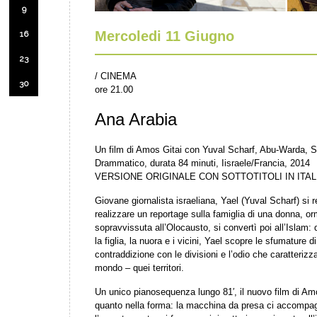
9
Mercoledi 11 Giugno
16
23
/ CINEMA
30
ore 21.00
Ana Arabia
Un film di Amos Gitai con Yuval Scharf, Abu-Warda, Sa
Drammatico, durata 84 minuti, Iisraele/Francia, 2014
VERSIONE ORIGINALE CON SOTTOTITOLI IN ITA
Giovane giornalista israeliana, Yael (Yuval Scharf) si r
realizzare un reportage sulla famiglia di una donna, or
sopravvissuta all’Olocausto, si convertì poi all’Islam: d
la figlia, la nuora e i vicini, Yael scopre le sfumature d
contraddizione con le divisioni e l’odio che caratterizzan
mondo – quei territori.
Un unico pianosequenza lungo 81′, il nuovo film di Amo
quanto nella forma: la macchina da presa ci accompagn