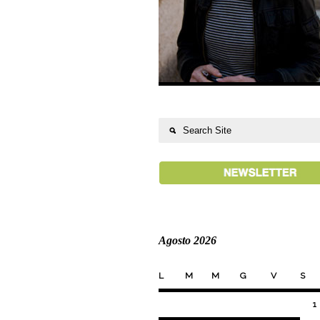
Agosto 2026
L
M
M
G
V
S
1