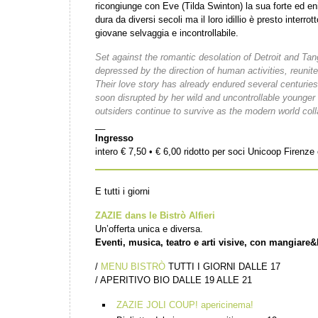
ricongiunge con Eve (Tilda Swinton) la sua forte ed e
dura da diversi secoli ma il loro idillio è presto interro
giovane selvaggia e incontrollabile.
Set against the romantic desolation of Detroit and Ta
depressed by the direction of human activities, reunite
Their love story has already endured several centuries 
soon disrupted by her wild and uncontrollable younger 
outsiders continue to survive as the modern world co
__
Ingresso
intero € 7,50 • € 6,00 ridotto per soci Unicoop Firenz
E tutti i giorni
ZAZIE dans le Bistrò Alfieri
Un’offerta unica e diversa.
Eventi, musica, teatro e arti visive, con mangiare&
/
MENU BISTRÒ
TUTTI I GIORNI DALLE 17
/ APERITIVO BIO DALLE 19 ALLE 21
ZAZIE JOLI COUP! apericinema!