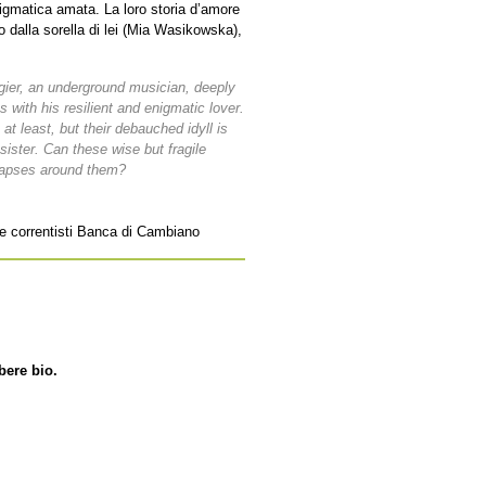
nigmatica amata. La loro storia d’amore
tto dalla sorella di lei (Mia Wasikowska),
ngier, an underground musician, deeply
s with his resilient and enigmatic lover.
at least, but their debauched idyll is
sister. Can these wise but fragile
llapses around them?
e e correntisti Banca di Cambiano
bere bio.