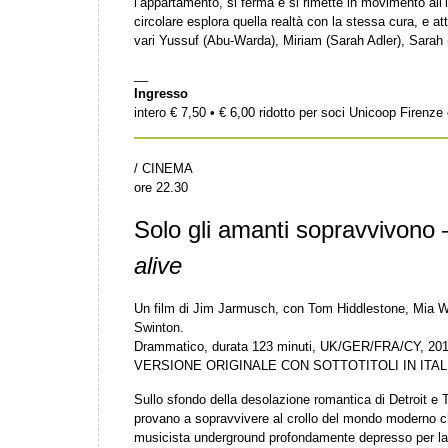
l’appartamento, si ferma e si rimette in movimento all
circolare esplora quella realtà con la stessa cura, e at
vari Yussuf (Abu-Warda), Miriam (Sarah Adler), Sarah 
__
Ingresso
intero € 7,50 • € 6,00 ridotto per soci Unicoop Firenz
/ CINEMA
ore 22.30
Solo gli amanti sopravvivono
alive
Un film di Jim Jarmusch, con Tom Hiddlestone, Mia W
Swinton.
Drammatico, durata 123 minuti, UK/GER/FRA/CY, 20
VERSIONE ORIGINALE CON SOTTOTITOLI IN ITA
Sullo sfondo della desolazione romantica di Detroit e T
provano a sopravvivere al crollo del mondo moderno c
musicista underground profondamente depresso per la d