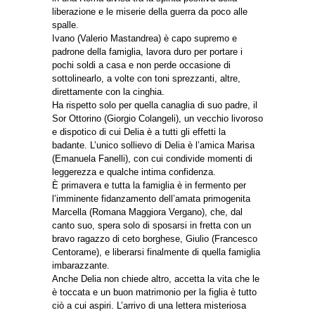
liberazione e le miserie della guerra da poco alle
spalle.
Ivano (Valerio Mastandrea) è capo supremo e
padrone della famiglia, lavora duro per portare i
pochi soldi a casa e non perde occasione di
sottolinearlo, a volte con toni sprezzanti, altre,
direttamente con la cinghia.
Ha rispetto solo per quella canaglia di suo padre, il
Sor Ottorino (Giorgio Colangeli), un vecchio livoroso
e dispotico di cui Delia è a tutti gli effetti la
badante. L’unico sollievo di Delia è l’amica Marisa
(Emanuela Fanelli), con cui condivide momenti di
leggerezza e qualche intima confidenza.
È primavera e tutta la famiglia è in fermento per
l’imminente fidanzamento dell’amata primogenita
Marcella (Romana Maggiora Vergano), che, dal
canto suo, spera solo di sposarsi in fretta con un
bravo ragazzo di ceto borghese, Giulio (Francesco
Centorame), e liberarsi finalmente di quella famiglia
imbarazzante.
Anche Delia non chiede altro, accetta la vita che le
è toccata e un buon matrimonio per la figlia è tutto
ciò a cui aspiri. L’arrivo di una lettera misteriosa