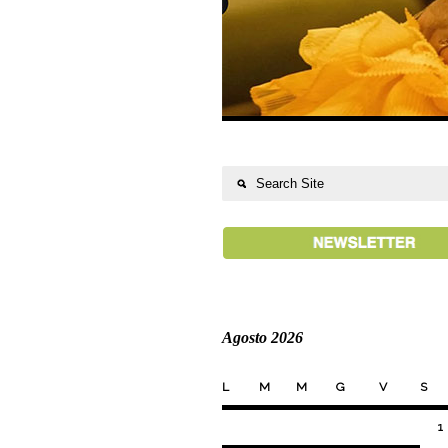
Agosto 2026
L
M
M
G
V
S
1