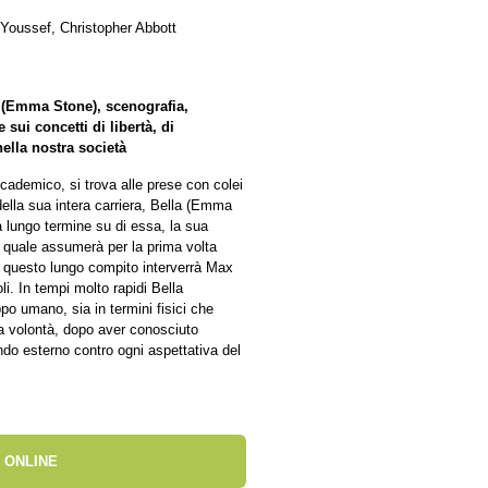
oussef, Christopher Abbott
e (Emma Stone), scenografia,
 sui concetti di libertà, di
ella nostra società
ademico, si trova alle prese con colei
della sua intera carriera, Bella (Emma
 a lungo termine su di essa, la sua
a quale assumerà per la prima volta
n questo lungo compito interverrà Max
i. In tempi molto rapidi Bella
po umano, sia in termini fisici che
ea volontà, dopo aver conosciuto
do esterno contro ogni aspettativa del
 ONLINE