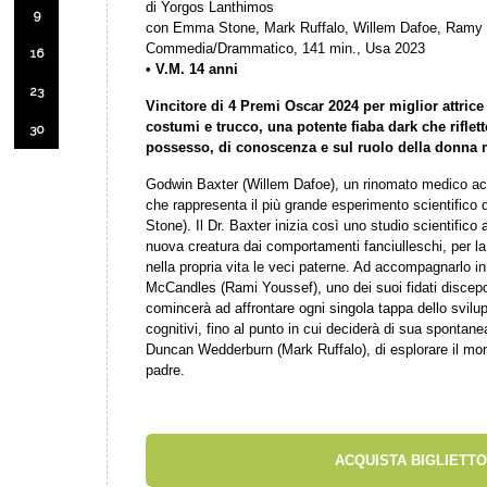
di Yorgos Lanthimos
9
con Emma Stone, Mark Ruffalo, Willem Dafoe, Ramy Y
Commedia/Drammatico, 141 min., Usa 2023
16
• V.M. 14 anni
23
Vincitore di 4 Premi Oscar 2024 per miglior attric
costumi e trucco, una potente fiaba dark che riflette
30
possesso, di conoscenza e sul ruolo della donna n
Godwin Baxter (Willem Dafoe), un rinomato medico acc
che rappresenta il più grande esperimento scientifico 
Stone). Il Dr. Baxter inizia così uno studio scientifico
nuova creatura dai comportamenti fanciulleschi, per l
nella propria vita le veci paterne. Ad accompagnarlo i
McCandles (Rami Youssef), uno dei suoi fidati discepol
comincerà ad affrontare ogni singola tappa dello svilup
cognitivi, fino al punto in cui deciderà di sua spontan
Duncan Wedderburn (Mark Ruffalo), di esplorare il mon
padre.
ACQUISTA BIGLIETTO